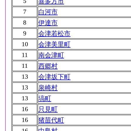
5
喜多方市
7
白河市
8
伊達市
9
会津若松市
10
会津美里町
11
南会津町
11
西郷村
13
会津坂下町
13
泉崎村
13
塙町
16
只見町
16
猪苗代町
16
中島村