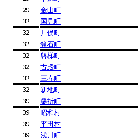
29
金山町
32
国見町
32
川俣町
32
鏡石町
32
磐梯町
32
古殿町
32
三春町
32
新地町
39
桑折町
39
昭和村
39
平田村
39
浅川町