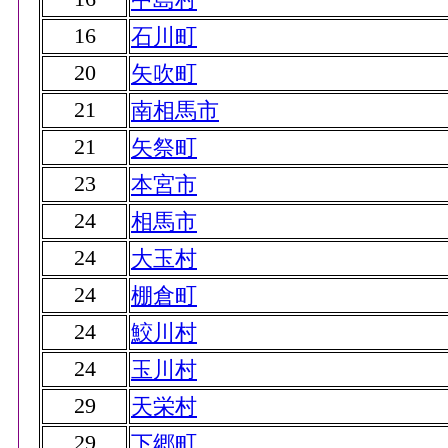
16
石川町
20
矢吹町
21
南相馬市
21
矢祭町
23
本宮市
24
相馬市
24
大玉村
24
棚倉町
24
鮫川村
24
玉川村
29
天栄村
29
下郷町