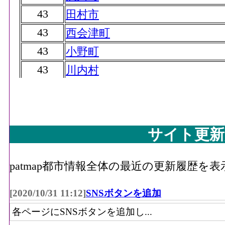
43
田村市
43
西会津町
43
小野町
43
川内村
47
檜枝岐村
47
湯川村
47
三島町
サイト更新
47
広野町
patmap都市情報全体の最近の更新履歴を
[2020/10/31 11:12]
SNSボタンを追加
各ページにSNSボタンを追加し...