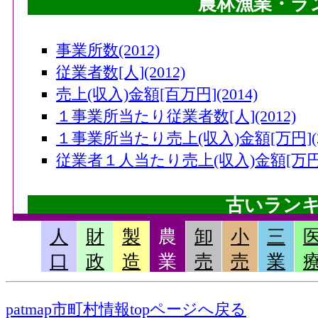
農林漁業・ラ
事業所数(2012)
従業者数[人](2012)
売上(収入)金額[百万円](2014)
１事業所当たり従業者数[人](2012)
１事業所当たり売上(収入)金額[万円](20
従業者１人当たり売上(収入)金額[万円](
古いラン
人
財
製
農
卸
小
三
畜産産出額・小計[千万円](2006)
口
政
造
業
売
売
業
果実産出額[千万円](2006)
米産出額[千万円](2006)
patmap市町村情報topページへ戻る
耕種産出額・小計[千万円](2006)