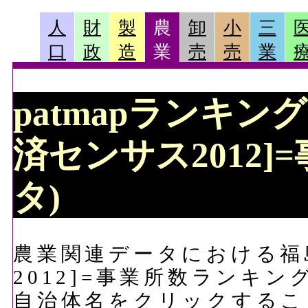
人
財
製
農
卸
小
三
口
政
造
業
売
売
業
patmapランキン
済センサス2012]
タ)
農業関連データにおける福
2012]=事業所数ランキ
自治体名をクリックするこ