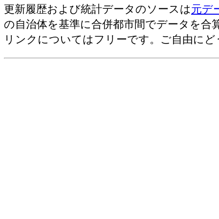
更新履歴および統計データのソースは
元デ
農業産出額・総計[千万円](2006)
の自治体を基準に合併都市間でデータを合
野菜産出額[千万円](2006)
リンクについてはフリーです。ご自由にど
売上(収入)金額[百万円](2012)