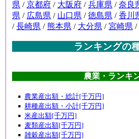
県
/
京都府
/
大阪府
/
兵庫県
/
奈良
県
/
広島県
/
山口県
/
徳島県
/
香川
/
長崎県
/
熊本県
/
大分県
/
宮崎県
ランキングの
農業・ランキング
農業産出額・総計[千万円]
耕種産出額・小計[千万円]
米産出額[千万円]
麦類産出額[千万円]
雑穀産出額[千万円]