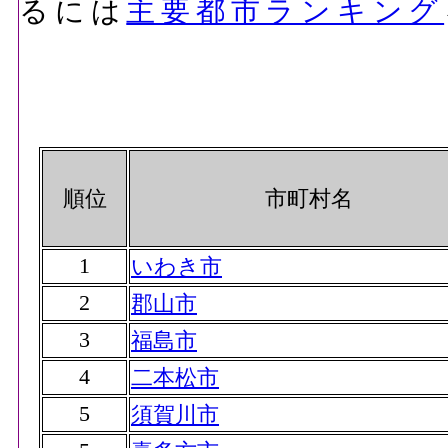
るには
主要都市ランキング
順位
市町村名
1
いわき市
2
郡山市
3
福島市
4
二本松市
5
須賀川市