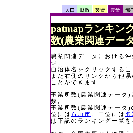
人口
財政
製造
農業
卸
patmapランキン
数(農業関連データ
農業関連データにおける沖
ジ。
自治体名をクリックするこ
また右側のリンクから他県
ことができます。
事業所数(農業関連データ
数。
事業所数(農業関連データ
位には
石垣市
、三位には
名
は下記のランキング一覧を