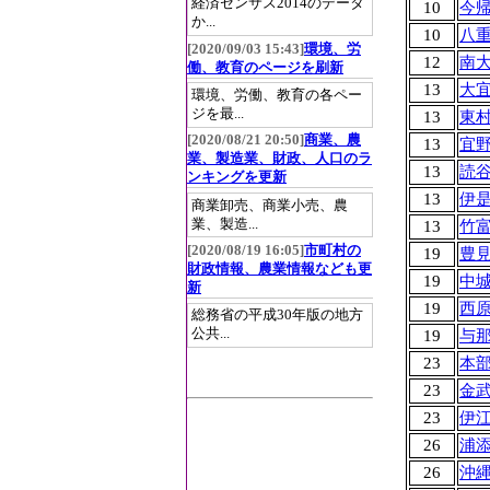
経済センサス2014のデータ
10
今
か...
10
八
[2020/09/03 15:43]
環境、労
12
南
働、教育のページを刷新
13
大
環境、労働、教育の各ペー
ジを最...
13
東
[2020/08/21 20:50]
商業、農
13
宜
業、製造業、財政、人口のラ
13
読
ンキングを更新
13
伊
商業卸売、商業小売、農
業、製造...
13
竹
[2020/08/19 16:05]
市町村の
19
豊
財政情報、農業情報なども更
19
中
新
19
西
総務省の平成30年版の地方
公共...
19
与
23
本
23
金
23
伊
26
浦
26
沖