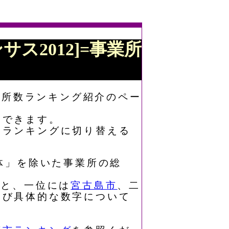
サス2012]=事業所
業所数ランキング紹介のペー
もできます。
なランキングに切り替える
体」を除いた事業所の総
くと、一位には
宮古島市
、二
よび具体的な数字について