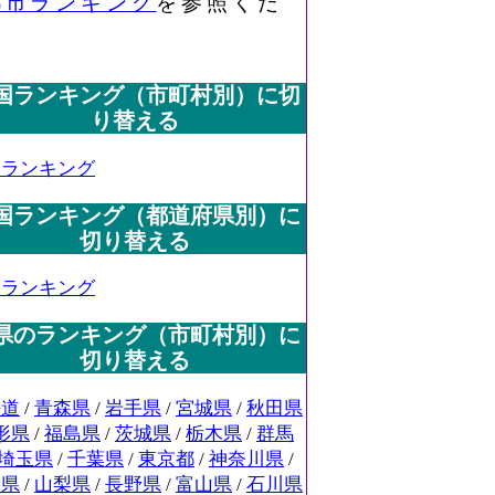
都市ランキング
を参照くだ
国ランキング（市町村別）に切
り替える
国ランキング
国ランキング（都道府県別）に
切り替える
国ランキング
県のランキング（市町村別）に
切り替える
海道
/
青森県
/
岩手県
/
宮城県
/
秋田県
形県
/
福島県
/
茨城県
/
栃木県
/
群馬
埼玉県
/
千葉県
/
東京都
/
神奈川県
/
潟県
/
山梨県
/
長野県
/
富山県
/
石川県