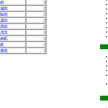
納村
2
中城村
2
間味村
2
平屋村
2
良間村
2
野湾市
1
手納町
1
谷町
1
嘉敷村
1