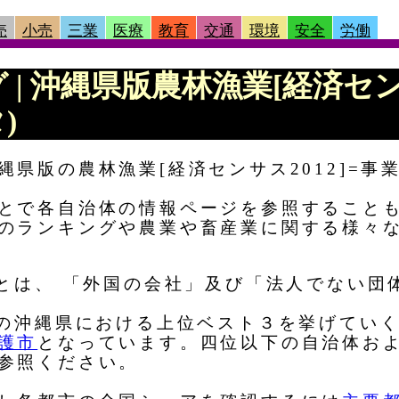
売
小売
三業
医療
教育
交通
環境
安全
労働
グ | 沖縄県版農林漁業[経済セン
)
縄県版の農林漁業[経済センサス2012]=事
とで各自治体の情報ページを参照すること
のランキングや農業や畜産業に関する様々
)とは、 「外国の会社」及び「法人でない団
)の沖縄県における上位ベスト３を挙げてい
護市
となっています。四位以下の自治体お
参照ください。