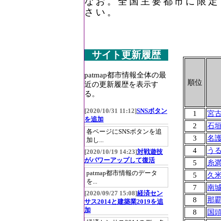
なお。全国主要都市に限定
さい。
サイト更新履歴
patmap都市情報全体の最
順位
近の更新履歴を表示す
る。
[2020/10/31 11:12]
SNSボタン
1
宮
を追加
2
石
各ページにSNSボタンを追
3
名
加し...
4
う
[2020/10/19 14:23]
対戦遊技
がパワーアップして復活
5
糸
patmap都市情報のデータ
5
久
を...
7
南
[2020/09/27 15:08]
経済セン
8
那
サス2014と建築業2019を追
加
8
国