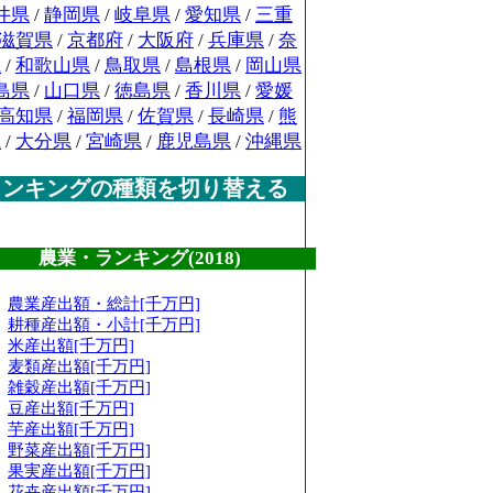
井県
/
静岡県
/
岐阜県
/
愛知県
/
三重
滋賀県
/
京都府
/
大阪府
/
兵庫県
/
奈
県
/
和歌山県
/
鳥取県
/
島根県
/
岡山県
島県
/
山口県
/
徳島県
/
香川県
/
愛媛
高知県
/
福岡県
/
佐賀県
/
長崎県
/
熊
県
/
大分県
/
宮崎県
/
鹿児島県
/
沖縄県
ランキングの種類を切り替える
農業・ランキング(2018)
農業産出額・総計[千万円]
耕種産出額・小計[千万円]
米産出額[千万円]
麦類産出額[千万円]
雑穀産出額[千万円]
豆産出額[千万円]
芋産出額[千万円]
野菜産出額[千万円]
果実産出額[千万円]
花卉産出額[千万円]