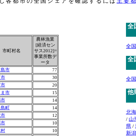
し各都市の全国シェアを確認するには
主要
全
農林漁業
[経済セン
全
市町村名
サス2012]=
事業所数デ
全
ータ
古島市
77
垣市
30
全
護市
20
他
るま市
15
満市
14
米島町
14
北
城市
12
/
山
覇市
10
県
/
頭村
10
新