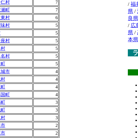
帰仁村
7
/
福
重瀬町
7
県
/
大東村
6
良
/
広
宜味村
5
県
/
村
5
本
野座村
5
谷村
5
是名村
5
富町
5
見城市
4
城村
4
原町
4
那国町
4
部町
3
武町
3
江村
3
添市
2
縄市
2