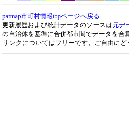
果実産出額[千万円](2006)
米産出額[千万円](2006)
patmap市町村情報topページへ戻る
耕種産出額・小計[千万円](2006)
更新履歴および統計データのソースは
元デ
農業産出額・総計[千万円](2006)
の自治体を基準に合併都市間でデータを合
野菜産出額[千万円](2006)
リンクについてはフリーです。ご自由にど
売上(収入)金額[百万円](2012)