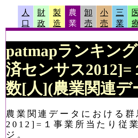
人
財
製
農
卸
小
三
口
政
造
業
売
売
業
patmapランキン
済センサス2012
数[人](農業関連デ
農業関連データにおける群
2012]=１事業所当たり
ジ。