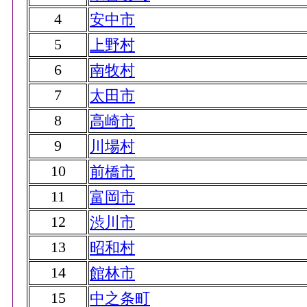
4
安中市
5
上野村
6
南牧村
7
太田市
8
高崎市
9
川場村
10
前橋市
11
富岡市
12
渋川市
13
昭和村
14
館林市
15
中之条町