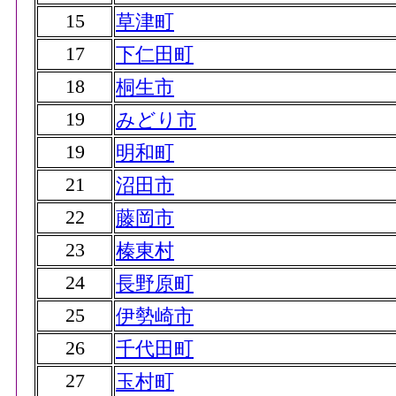
15
草津町
17
下仁田町
18
桐生市
19
みどり市
19
明和町
21
沼田市
22
藤岡市
23
榛東村
24
長野原町
25
伊勢崎市
26
千代田町
27
玉村町