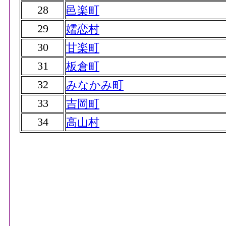
28
邑楽町
29
嬬恋村
30
甘楽町
31
板倉町
32
みなかみ町
33
吉岡町
34
高山村