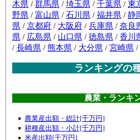
木県
/
群馬県
/
埼玉県
/
千葉県
/
東
野県
/
富山県
/
石川県
/
福井県
/
静
県
/
京都府
/
大阪府
/
兵庫県
/
奈良
県
/
広島県
/
山口県
/
徳島県
/
香川
/
長崎県
/
熊本県
/
大分県
/
宮崎県
ランキングの
農業・ランキング
農業産出額・総計[千万円]
耕種産出額・小計[千万円]
米産出額[千万円]