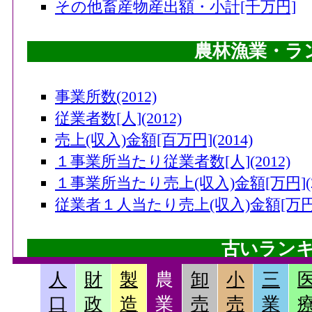
その他畜産物産出額・小計[千万円]
農林漁業・ラ
事業所数(2012)
従業者数[人](2012)
売上(収入)金額[百万円](2014)
１事業所当たり従業者数[人](2012)
１事業所当たり売上(収入)金額[万円](20
従業者１人当たり売上(収入)金額[万円](
古いラン
人
財
製
農
卸
小
三
畜産産出額・小計[千万円](2006)
口
政
造
業
売
売
業