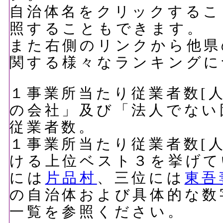
自治体名をクリックするこ
照することもできます。
また右側のリンクから他県
関する様々なランキングに
１事業所当たり従業者数[人
の会社」及び「法人でない
従業者数。
１事業所当たり従業者数[人
ける上位ベスト３を挙げて
には
片品村
、三位には
東吾
の自治体および具体的な数
一覧を参照ください。