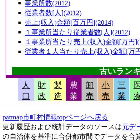
事業所数(2012)
従業者数[人](2012)
売上(収入)金額[百万円](2014)
１事業所当たり従業者数[人](2012)
１事業所当たり売上(収入)金額[万円](20
従業者１人当たり売上(収入)金額[万円](
古いラン
人
財
製
農
卸
小
三
畜産産出額・小計[千万円](2006)
口
政
造
業
売
売
業
果実産出額[千万円](2006)
米産出額[千万円](2006)
patmap市町村情報topページへ戻る
耕種産出額・小計[千万円](2006)
更新履歴および統計データのソースは
元デ
農業産出額・総計[千万円](2006)
の自治体を基準に合併都市間でデータを合