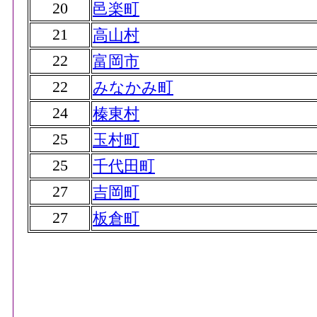
20
邑楽町
21
高山村
22
富岡市
22
みなかみ町
24
榛東村
25
玉村町
25
千代田町
27
吉岡町
27
板倉町