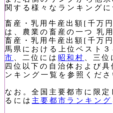
関する様々なランキングに
畜産・乳用牛産出額[千万円]
は、農業の畜産の一つ 乳
畜産・乳用牛産出額[千万円]
馬県における上位ベスト３
市
、二位には
昭和村
、三位
四位以下の自治体および具
ンキング一覧を参照くださ
なお。全国主要都市に限定
るには
主要都市ランキング