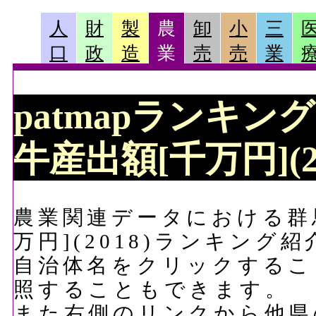
人
財
製
農
卸
小
三
口
政
造
業
売
売
業
patmapランキン
牛産出額[千万円](2
農業関連データにおける群
万円](2018)ランキング
自治体名をクリックするこ
照することもできます。
また右側のリンクから他県