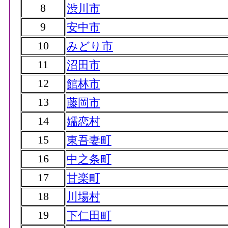
8
渋川市
9
安中市
10
みどり市
11
沼田市
12
館林市
13
藤岡市
14
嬬恋村
15
東吾妻町
16
中之条町
17
甘楽町
18
川場村
19
下仁田町