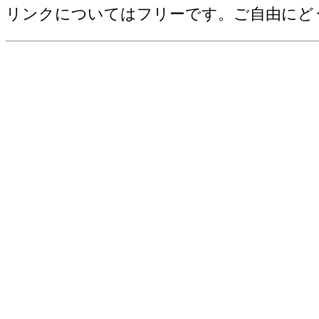
野菜産出額[千万円](2006)
リンクについてはフリーです。ご自由にど
売上(収入)金額[百万円](2012)