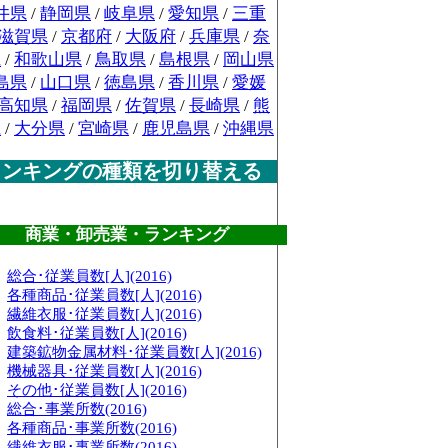
井県
/
静岡県
/
岐阜県
/
愛知県
/
三重
滋賀県
/
京都府
/
大阪府
/
兵庫県
/
奈
県
/
和歌山県
/
鳥取県
/
島根県
/
岡山県
島県
/
山口県
/
徳島県
/
香川県
/
愛媛
高知県
/
福岡県
/
佐賀県
/
長崎県
/
熊
県
/
大分県
/
宮崎県
/
鹿児島県
/
沖縄県
ランキングの種類を切り替える
商業・卸売業・ランキング
総合･従業員数[人](2016)
各種商品･従業員数[人](2016)
繊維衣服･従業員数[人](2016)
飲食料･従業員数[人](2016)
建築鉱物金属材料･従業員数[人](2016)
機械器具･従業員数[人](2016)
その他･従業員数[人](2016)
総合･事業所数(2016)
各種商品･事業所数(2016)
繊維衣服･事業所数(2016)