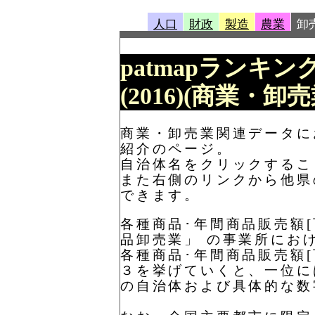
人口
財政
製造
農業
卸
patmapランキン
(2016)(商業・
商業・卸売業関連データにお
紹介のページ。
自治体名をクリックするこ
また右側のリンクから他県
できます。
各種商品･年間商品販売額[
品卸売業」 の事業所にお
各種商品･年間商品販売額[
３を挙げていくと、一位に
の自治体および具体的な数