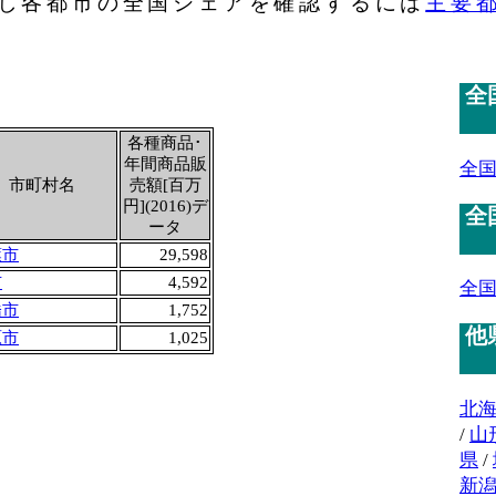
し各都市の全国シェアを確認するには
主要
全
各種商品･
年間商品販
全
市町村名
売額[百万
円](2016)デ
全
ータ
葉市
29,598
市
4,592
全
橋市
1,752
他
原市
1,025
北
/
山
県
/
新