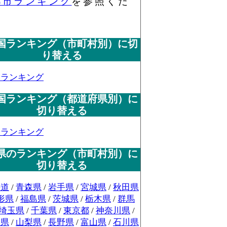
都市ランキング
を参照くだ
国ランキング（市町村別）に切
り替える
国ランキング
国ランキング（都道府県別）に
切り替える
国ランキング
県のランキング（市町村別）に
切り替える
海道
/
青森県
/
岩手県
/
宮城県
/
秋田県
形県
/
福島県
/
茨城県
/
栃木県
/
群馬
埼玉県
/
千葉県
/
東京都
/
神奈川県
/
潟県
/
山梨県
/
長野県
/
富山県
/
石川県