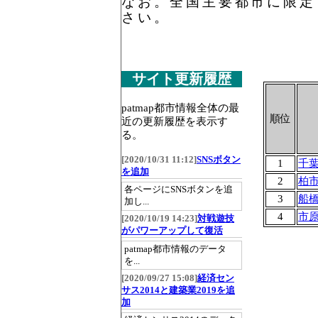
なお。全国主要都市に限定
さい。
サイト更新履歴
patmap都市情報全体の最
順位
近の更新履歴を表示す
る。
[2020/10/31 11:12]
SNSボタン
1
千
を追加
2
柏
各ページにSNSボタンを追
3
船
加し...
4
市
[2020/10/19 14:23]
対戦遊技
がパワーアップして復活
patmap都市情報のデータ
を...
[2020/09/27 15:08]
経済セン
サス2014と建築業2019を追
加