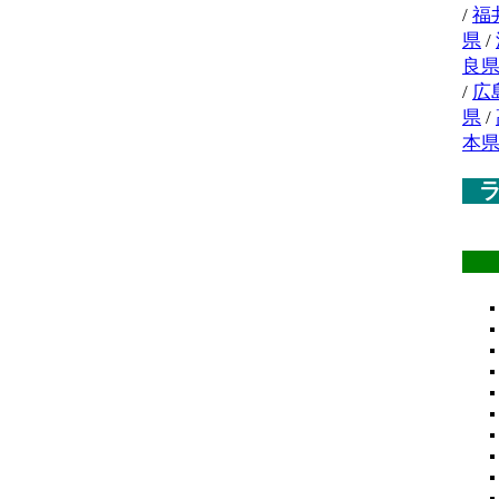
/
福
県
/
良
/
広
県
/
本