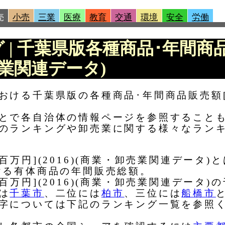
売
小売
三業
医療
教育
交通
環境
安全
労働
グ | 千葉県版各種商品･年間商
卸売業関連データ)
ける千葉県版の各種商品･年間商品販売額[百
とで各自治体の情報ページを参照すること
のランキングや卸売業に関する様々なラン
百万円](2016)(商業・卸売業関連データ
ける有体商品の年間販売総額。
百万円](2016)(商業・卸売業関連データ
は
千葉市
、二位には
柏市
、三位には
船橋市
字については下記のランキング一覧を参照