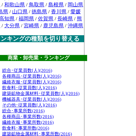
県
/
和歌山県
/
鳥取県
/
島根県
/
岡山県
島県
/
山口県
/
徳島県
/
香川県
/
愛媛
高知県
/
福岡県
/
佐賀県
/
長崎県
/
熊
県
/
大分県
/
宮崎県
/
鹿児島県
/
沖縄県
ランキングの種類を切り替える
商業・卸売業・ランキング
総合･従業員数[人](2016)
各種商品･従業員数[人](2016)
繊維衣服･従業員数[人](2016)
飲食料･従業員数[人](2016)
建築鉱物金属材料･従業員数[人](2016)
機械器具･従業員数[人](2016)
その他･従業員数[人](2016)
総合･事業所数(2016)
各種商品･事業所数(2016)
繊維衣服･事業所数(2016)
飲食料･事業所数(2016)
建築鉱物金属材料･事業所数(2016)