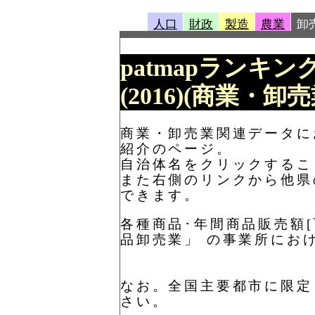
人口
財政
製造
農業
卸
patmapランキン
(2016)(商業・
商業・卸売業関連データにお
紹介のページ。
自治体名をクリックするこ
また右側のリンクから他県
できます。
各種商品･年間商品販売額[
品卸売業」 の事業所にお
なお。全国主要都市に限定
さい。