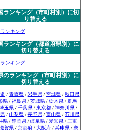
国ランキング（市町村別）に切
り替える
国ランキング
国ランキング（都道府県別）に
切り替える
国ランキング
県のランキング（市町村別）に
切り替える
海道
/
青森県
/
岩手県
/
宮城県
/
秋田県
形県
/
福島県
/
茨城県
/
栃木県
/
群馬
埼玉県
/
千葉県
/
東京都
/
神奈川県
/
潟県
/
山梨県
/
長野県
/
富山県
/
石川県
井県
/
静岡県
/
岐阜県
/
愛知県
/
三重
滋賀県
/
京都府
/
大阪府
/
兵庫県
/
奈