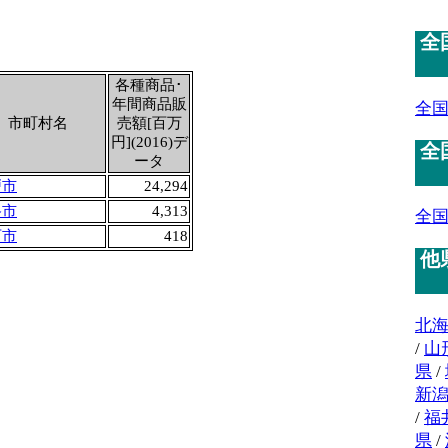
全
各種商品･
年間商品販
全
市町村名
売額[百万
円](2016)デ
全
ータ
戸市
24,294
路市
4,313
全
石市
418
他
北
/
山
県
/
新
/
福
県
/