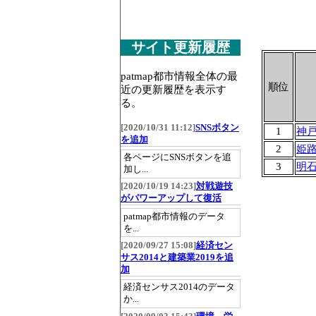
サイト更新履歴
patmap都市情報全体の最
順位
近の更新履歴を表示す
る。
[2020/10/31 11:12]
SNSボタン
1
神
を追加
2
姫
各ページにSNSボタンを追
3
明
加し...
[2020/10/19 14:23]
対戦遊技
がパワーアップして復活
patmap都市情報のデータ
を...
[2020/09/27 15:08]
経済セン
サス2014と建築業2019を追
加
経済センサス2014のデータ
か...