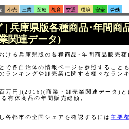
売
小売
三業
医療
教育
交通
環境
安全
労働
グ | 兵庫県版各種商品･年間商
卸売業関連データ)
ける兵庫県版の各種商品･年間商品販売額[百
とで各自治体の情報ページを参照すること
のランキングや卸売業に関する様々なラン
百万円](2016)(商業・卸売業関連データ
ける有体商品の年間販売総額。
し各都市の全国シェアを確認するには
主要