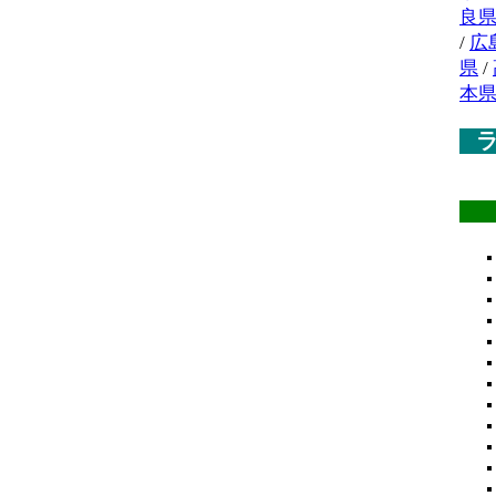
良
/
広
県
/
本