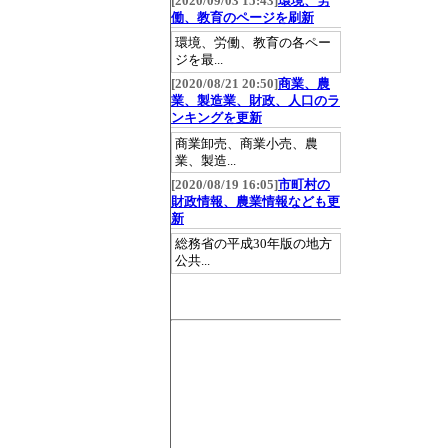
[2020/09/03 15:43]
環境、労
働、教育のページを刷新
環境、労働、教育の各ペー
ジを最...
[2020/08/21 20:50]
商業、農
業、製造業、財政、人口のラ
ンキングを更新
商業卸売、商業小売、農
業、製造...
[2020/08/19 16:05]
市町村の
財政情報、農業情報なども更
新
総務省の平成30年版の地方
公共...