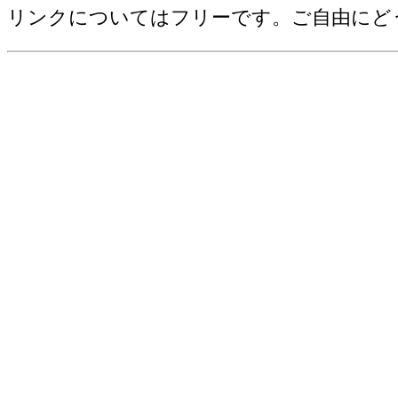
野菜産出額[千万円](2006)
リンクについてはフリーです。ご自由にど
売上(収入)金額[百万円](2012)