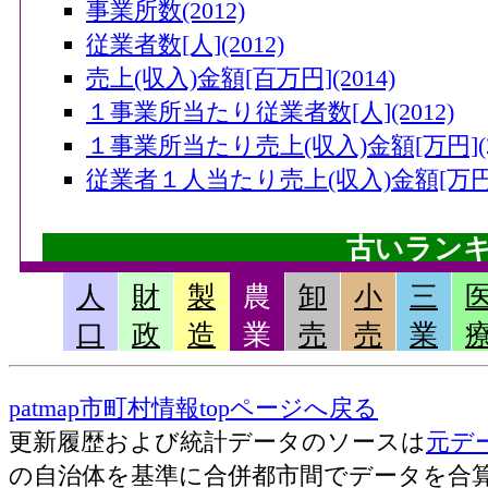
事業所数(2012)
従業者数[人](2012)
売上(収入)金額[百万円](2014)
１事業所当たり従業者数[人](2012)
１事業所当たり売上(収入)金額[万円](20
従業者１人当たり売上(収入)金額[万円](
古いラン
人
財
製
農
卸
小
三
畜産産出額・小計[千万円](2006)
口
政
造
業
売
売
業
果実産出額[千万円](2006)
米産出額[千万円](2006)
patmap市町村情報topページへ戻る
耕種産出額・小計[千万円](2006)
更新履歴および統計データのソースは
元デ
農業産出額・総計[千万円](2006)
の自治体を基準に合併都市間でデータを合