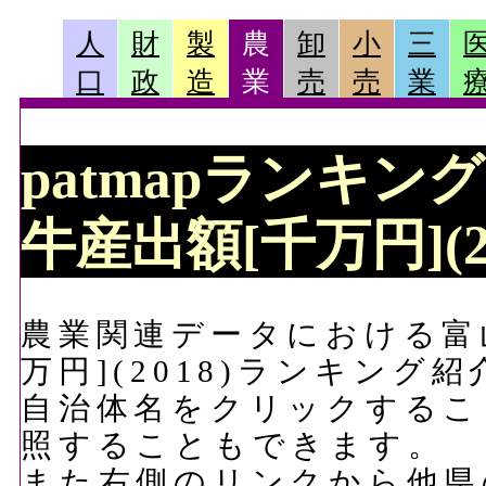
人
財
製
農
卸
小
三
口
政
造
業
売
売
業
patmapランキン
牛産出額[千万円](2
農業関連データにおける富
万円](2018)ランキング
自治体名をクリックするこ
照することもできます。
また右側のリンクから他県