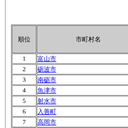
順位
市町村名
1
富山市
2
砺波市
3
南砺市
4
魚津市
5
射水市
6
入善町
7
高岡市