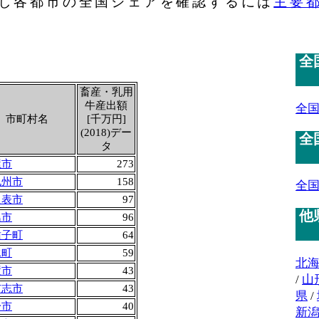
し各都市の全国シェアを確認するには
主要
全
畜産・乳用
牛産出額
全
市町村名
[千万円]
(2018)デー
全
タ
屋市
273
九州市
158
全
之表市
97
他
島市
96
種子町
64
水町
59
北
置市
43
/
山
布志市
43
県
/
於市
40
新