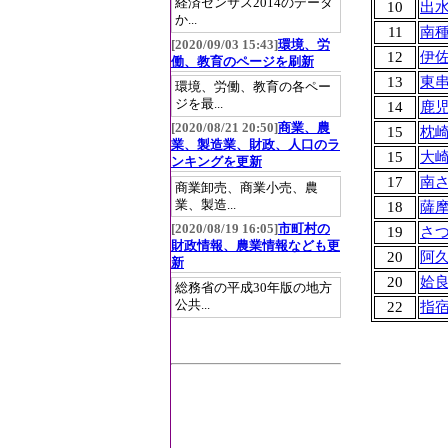
経済センサス2014のデータ
10
出
か...
11
南
[2020/09/03 15:43]
環境、労
12
伊
働、教育のページを刷新
13
東
環境、労働、教育の各ペー
ジを最...
14
鹿
[2020/08/21 20:50]
商業、農
15
枕
業、製造業、財政、人口のラ
15
大
ンキングを更新
17
南
商業卸売、商業小売、農
業、製造...
18
薩
[2020/08/19 16:05]
市町村の
19
さ
財政情報、農業情報なども更
20
阿
新
20
姶
総務省の平成30年版の地方
公共...
22
指