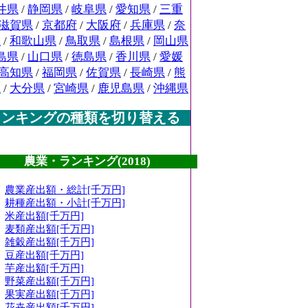
井県
/
静岡県
/
岐阜県
/
愛知県
/
三重
滋賀県
/
京都府
/
大阪府
/
兵庫県
/
奈
県
/
和歌山県
/
鳥取県
/
島根県
/
岡山県
島県
/
山口県
/
徳島県
/
香川県
/
愛媛
高知県
/
福岡県
/
佐賀県
/
長崎県
/
熊
県
/
大分県
/
宮崎県
/
鹿児島県
/
沖縄県
ランキングの種類を切り替える
農業・ランキング(2018)
農業産出額・総計[千万円]
耕種産出額・小計[千万円]
米産出額[千万円]
麦類産出額[千万円]
雑穀産出額[千万円]
豆産出額[千万円]
芋産出額[千万円]
野菜産出額[千万円]
果実産出額[千万円]
花卉産出額[千万円]