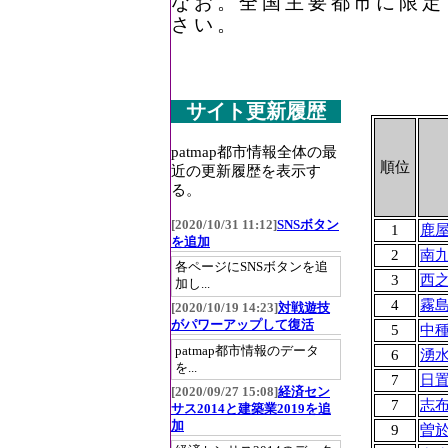
なお。全国主要都市に限定
さい。
サイト更新履歴
patmap都市情報全体の最
順位
近の更新履歴を表示す
る。
[2020/10/31 11:12]
SNSボタン
1
鹿
を追加
2
南
各ページにSNSボタンを追
3
西
加し...
4
霧
[2020/10/19 14:23]
対戦遊技
がパワーアップして復活
5
中
patmap都市情報のデータ
6
湧
を...
7
日
[2020/09/27 15:08]
経済セン
7
志
サス2014と建築業2019を追
加
9
曽