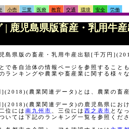
売
小売
三業
医療
教育
交通
環境
安全
労働
グ | 鹿児島県版畜産・乳用牛産出額
島県版の畜産・乳用牛産出額[千万円](20
とで各自治体の情報ページを参照すること
のランキングや農業や畜産業に関する様々
](2018)(農業関連データ)とは、農業の畜
](2018)(農業関連データ)の鹿児島県に
二位には
南九州市
、三位には
西之表市
とな
ついては下記のランキング一覧を参照くだ