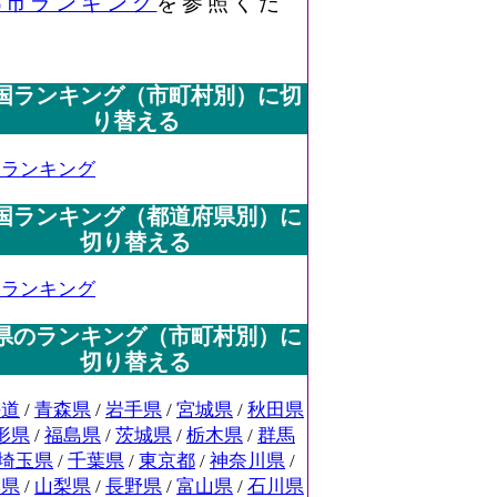
都市ランキング
を参照くだ
国ランキング（市町村別）に切
り替える
国ランキング
国ランキング（都道府県別）に
切り替える
国ランキング
県のランキング（市町村別）に
切り替える
海道
/
青森県
/
岩手県
/
宮城県
/
秋田県
形県
/
福島県
/
茨城県
/
栃木県
/
群馬
埼玉県
/
千葉県
/
東京都
/
神奈川県
/
潟県
/
山梨県
/
長野県
/
富山県
/
石川県