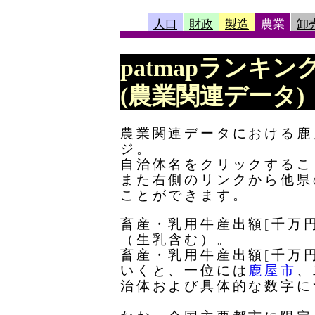
人口
財政
製造
農業
卸
patmapランキン
(農業関連データ)
農業関連データにおける鹿児
ジ。
自治体名をクリックするこ
また右側のリンクから他県
ことができます。
畜産・乳用牛産出額[千万円
（生乳含む）。
畜産・乳用牛産出額[千万円
いくと、一位には
鹿屋市
、
治体および具体的な数字に