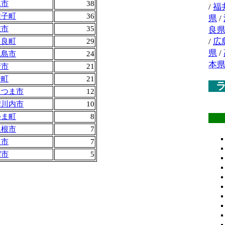
水市
38
/
福
種子町
36
県
/
佐市
35
良
/
広
串良町
29
県
/
児島市
24
本
崎市
21
崎町
21
さつま市
12
摩川内市
10
つま町
8
久根市
7
良市
7
宿市
5