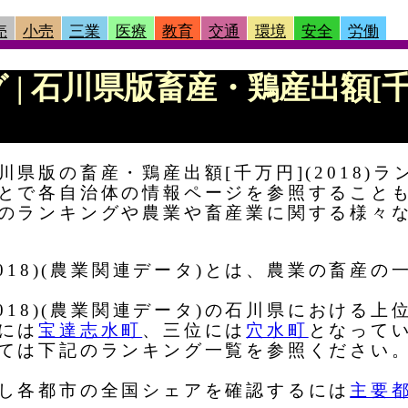
売
小売
三業
医療
教育
交通
環境
安全
労働
 | 石川県版畜産・鶏産出額[千万
県版の畜産・鶏産出額[千万円](2018)
とで各自治体の情報ページを参照すること
のランキングや農業や畜産業に関する様々
2018)(農業関連データ)とは、農業の畜産
2018)(農業関連データ)の石川県における
には
宝達志水町
、三位には
穴水町
となって
ては下記のランキング一覧を参照ください
し各都市の全国シェアを確認するには
主要