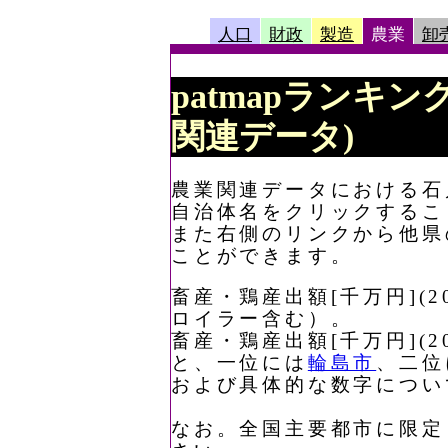
人口
財政
製造
農業
卸
patmapランキング
関連データ)
農業関連データにおける石川
自治体名をクリックするこ
また右側のリンクから他県
ことができます。
畜産・鶏産出額[千万円](
ロイラー含む）。
畜産・鶏産出額[千万円](
と、一位には
輪島市
、二位
および具体的な数字につい
なお。全国主要都市に限定