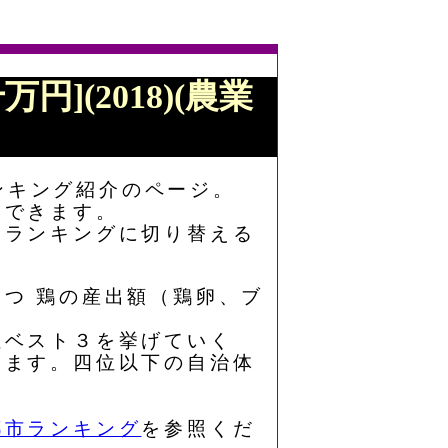
円](2018)(農業
ランキング紹介のページ。
もできます。
なランキングに切り替える
の一つ 鶏の産出額（鶏卵、ブ
上位ベスト３を挙げていく
います。四位以下の自治体
。
都市ランキング
を参照くだ