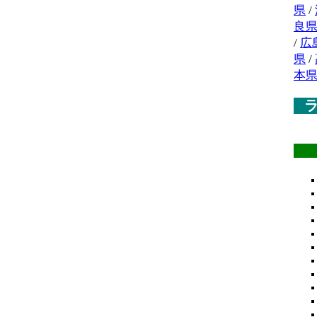
県
/
良
/
広
県
/
本