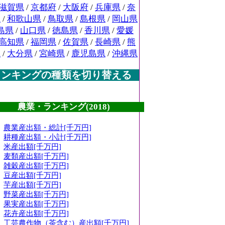
滋賀県
/
京都府
/
大阪府
/
兵庫県
/
奈
県
/
和歌山県
/
鳥取県
/
島根県
/
岡山県
島県
/
山口県
/
徳島県
/
香川県
/
愛媛
高知県
/
福岡県
/
佐賀県
/
長崎県
/
熊
県
/
大分県
/
宮崎県
/
鹿児島県
/
沖縄県
ランキングの種類を切り替える
農業・ランキング(2018)
農業産出額・総計[千万円]
耕種産出額・小計[千万円]
米産出額[千万円]
麦類産出額[千万円]
雑穀産出額[千万円]
豆産出額[千万円]
芋産出額[千万円]
野菜産出額[千万円]
果実産出額[千万円]
花卉産出額[千万円]
工芸農作物（茶含む）産出額[千万円]