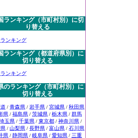
国ランキング（市町村別）に切
り替える
国ランキング
国ランキング（都道府県別）に
切り替える
国ランキング
県のランキング（市町村別）に
切り替える
海道
/
青森県
/
岩手県
/
宮城県
/
秋田県
形県
/
福島県
/
茨城県
/
栃木県
/
群馬
埼玉県
/
千葉県
/
東京都
/
神奈川県
/
潟県
/
山梨県
/
長野県
/
富山県
/
石川県
井県
/
静岡県
/
岐阜県
/
愛知県
/
三重