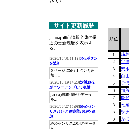
さい。
サイト更新履歴
patmap都市情報全体の最
順位
近の更新履歴を表示す
る。
1
輪
[2020/10/31 11:12]
SNSボタン
2
宝
を追加
3
穴
各ページにSNSボタンを追
加し...
4
白
[2020/10/19 14:23]
対戦遊技
5
金
がパワーアップして復活
6
加
patmap都市情報のデータ
7
能
を...
8
七
[2020/09/27 15:08]
経済セン
サス2014と建築業2019を追
8
珠
加
8
か
経済センサス2014のデータ
か...