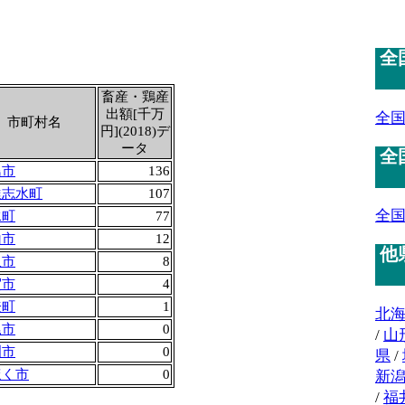
全
畜産・鶏産
出額[千万
全
市町村名
円](2018)デ
ータ
全
島市
136
達志水町
107
全
水町
77
山市
12
他
沢市
8
賀市
4
登町
1
北
尾市
0
/
山
洲市
0
県
/
ほく市
0
新
/
福