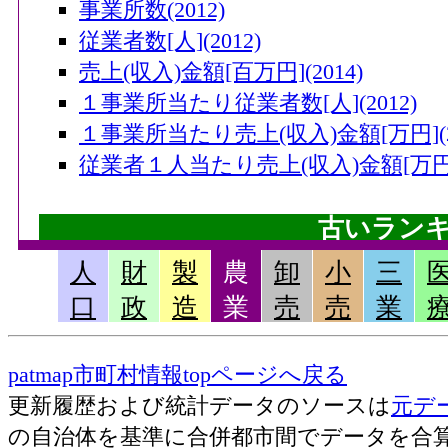
事業所数(2012)
従業者数[人](2012)
売上(収入)金額[百万円](2014)
１事業所当たり従業者数[人](2012)
１事業所当たり売上(収入)金額[万円](20
従業者１人当たり売上(収入)金額[万円](
古いラン
人
財
製
農
卸
小
三
畜産産出額・小計[千万円](2006)
口
政
造
業
売
売
業
果実産出額[千万円](2006)
米産出額[千万円](2006)
patmap市町村情報topページへ戻る
耕種産出額・小計[千万円](2006)
更新履歴および統計データのソースは
元デ
農業産出額・総計[千万円](2006)
の自治体を基準に合併都市間でデータを合