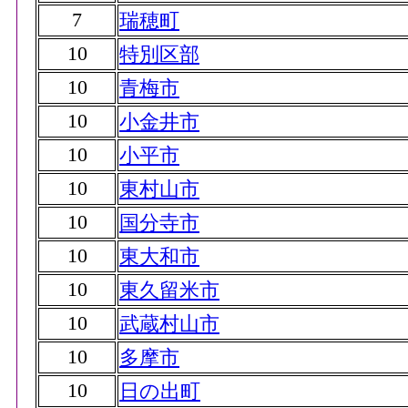
7
瑞穂町
10
特別区部
10
青梅市
10
小金井市
10
小平市
10
東村山市
10
国分寺市
10
東大和市
10
東久留米市
10
武蔵村山市
10
多摩市
10
日の出町