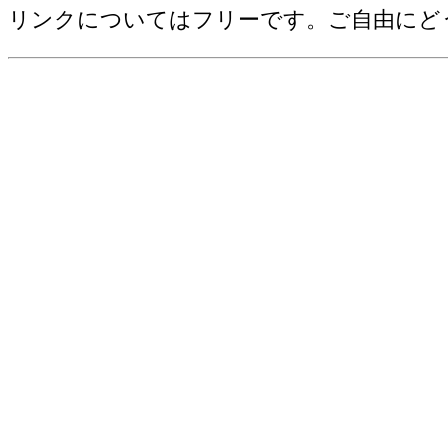
野菜産出額[千万円](2006)
リンクについてはフリーです。ご自由にど
売上(収入)金額[百万円](2012)