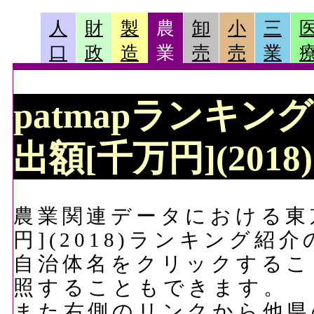
人
財
製
農
卸
小
三
口
政
造
業
売
売
業
patmapランキン
出額[千万円](201
農業関連データにおける東
円](2018)ランキング紹
自治体名をクリックするこ
照することもできます。
また右側のリンクから他県