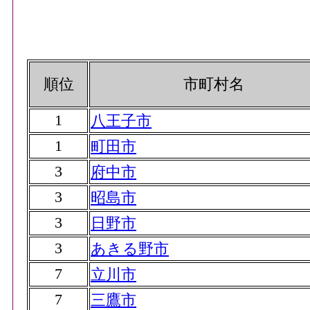
順位
市町村名
1
八王子市
1
町田市
3
府中市
3
昭島市
3
日野市
3
あきる野市
7
立川市
7
三鷹市