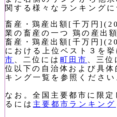
関する様々なランキングに
畜産・鶏産出額[千万円](2
業の畜産の一つ 鶏の産出
畜産・鶏産出額[千万円](2
における上位ベスト３を挙
市
、二位には
町田市
、三位
位以下の自治体および具体
キング一覧を参照ください
なお。全国主要都市に限定
るには
主要都市ランキング