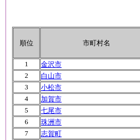
順位
市町村名
1
金沢市
2
白山市
3
小松市
4
加賀市
5
七尾市
6
珠洲市
7
志賀町