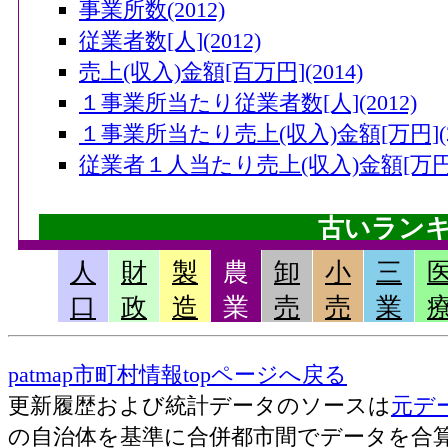
事業所数(2012)
従業者数[人](2012)
売上(収入)金額[百万円](2014)
１事業所当たり従業者数[人](2012)
１事業所当たり売上(収入)金額[万円](20
従業者１人当たり売上(収入)金額[万円](
古いラン
人
財
製
農
卸
小
三
畜産産出額・小計[千万円](2006)
口
政
造
業
売
売
業
果実産出額[千万円](2006)
米産出額[千万円](2006)
patmap市町村情報topページへ戻る
耕種産出額・小計[千万円](2006)
更新履歴および統計データのソースは
元デ
農業産出額・総計[千万円](2006)
の自治体を基準に合併都市間でデータを合