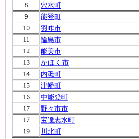
8
穴水町
9
能登町
10
羽咋市
11
輪島市
12
能美市
13
かほく市
14
内灘町
15
津幡町
16
中能登町
17
野々市市
17
宝達志水町
19
川北町