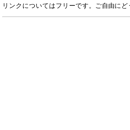
野菜産出額[千万円](2006)
リンクについてはフリーです。ご自由にど
売上(収入)金額[百万円](2012)