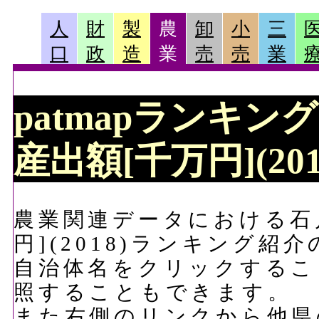
人
財
製
農
卸
小
三
口
政
造
業
売
売
業
patmapランキン
産出額[千万円](20
農業関連データにおける石
円](2018)ランキング紹
自治体名をクリックするこ
照することもできます。
また右側のリンクから他県