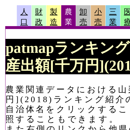
人
財
製
農
卸
小
三
口
政
造
業
売
売
業
patmapランキン
産出額[千万円](20
農業関連データにおける山
円](2018)ランキング紹
自治体名をクリックするこ
照することもできます。
また右側のリンクから他県