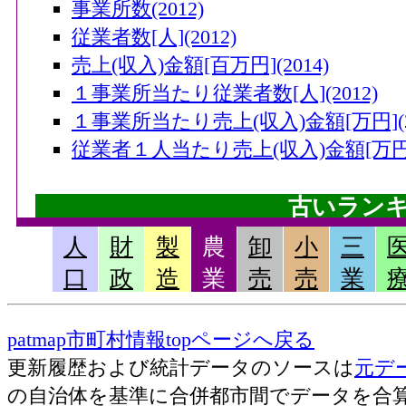
事業所数(2012)
従業者数[人](2012)
売上(収入)金額[百万円](2014)
１事業所当たり従業者数[人](2012)
１事業所当たり売上(収入)金額[万円](20
従業者１人当たり売上(収入)金額[万円](
古いラン
人
財
製
農
卸
小
三
畜産産出額・小計[千万円](2006)
口
政
造
業
売
売
業
果実産出額[千万円](2006)
米産出額[千万円](2006)
patmap市町村情報topページへ戻る
耕種産出額・小計[千万円](2006)
更新履歴および統計データのソースは
元デ
農業産出額・総計[千万円](2006)
の自治体を基準に合併都市間でデータを合