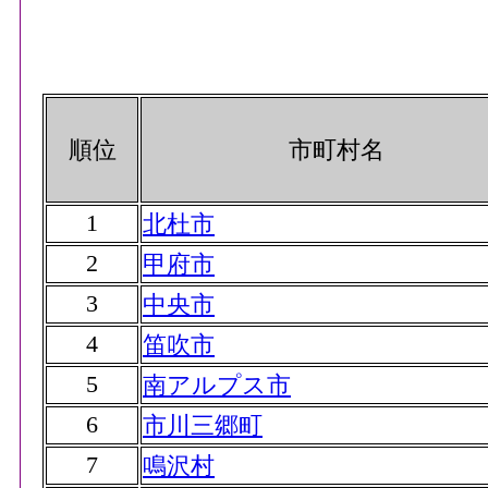
順位
市町村名
1
北杜市
2
甲府市
3
中央市
4
笛吹市
5
南アルプス市
6
市川三郷町
7
鳴沢村