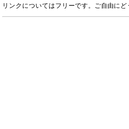
野菜産出額[千万円](2006)
リンクについてはフリーです。ご自由にど
売上(収入)金額[百万円](2012)