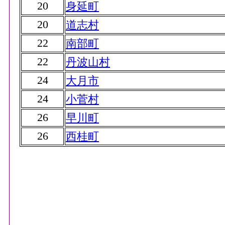
20
身延町
20
道志村
22
南部町
22
丹波山村
24
大月市
24
小菅村
26
早川町
26
西桂町