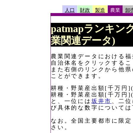
人口
財政
製造
農業
卸
patmapランキング
業関連データ)
農業関連データにおける福井
自治体名をクリックするこ
また右側のリンクから他県
ことができます。
耕種・野菜産出額[千万円]
耕種・野菜産出額[千万円]
と、一位には
坂井市
、二位
び具体的な数字については
なお。全国主要都市に限定
さい。