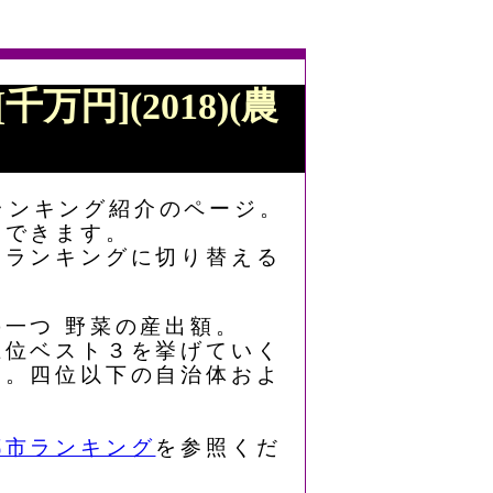
万円](2018)(農
)ランキング紹介のページ。
もできます。
なランキングに切り替える
の一つ 野菜の産出額。
る上位ベスト３を挙げていく
す。四位以下の自治体およ
都市ランキング
を参照くだ