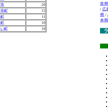
良
賀市
20
/
広
平寺町
15
県
/
浜町
11
本
田町
10
おい町
10