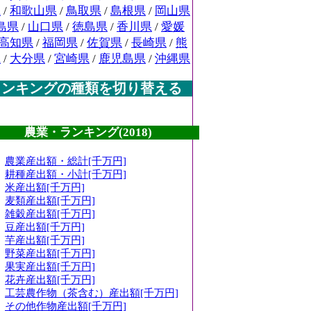
県
/
和歌山県
/
鳥取県
/
島根県
/
岡山県
島県
/
山口県
/
徳島県
/
香川県
/
愛媛
高知県
/
福岡県
/
佐賀県
/
長崎県
/
熊
県
/
大分県
/
宮崎県
/
鹿児島県
/
沖縄県
ランキングの種類を切り替える
農業・ランキング(2018)
農業産出額・総計[千万円]
耕種産出額・小計[千万円]
米産出額[千万円]
麦類産出額[千万円]
雑穀産出額[千万円]
豆産出額[千万円]
芋産出額[千万円]
野菜産出額[千万円]
果実産出額[千万円]
花卉産出額[千万円]
工芸農作物（茶含む）産出額[千万円]
その他作物産出額[千万円]