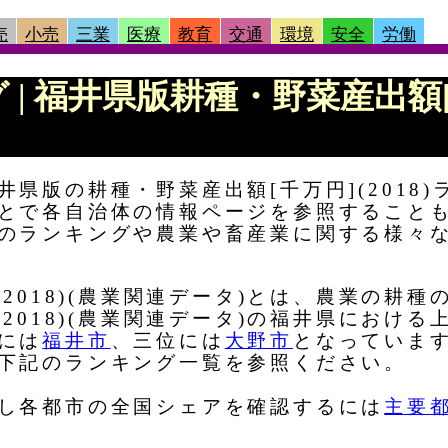
売
小売
三業
医療
教育
交通
環境
安全
労働
 | 福井県版耕種・野菜産出額[千
県版の耕種・野菜産出額[千万円](2018
とで各自治体の情報ページを参照すること
のランキングや農業や畜産業に関する様々
(2018)(農業関連データ)とは、農業の耕種
(2018)(農業関連データ)の福井県におけ
には
福井市
、三位には
大野市
となっていま
下記のランキング一覧を参照ください。
し各都市の全国シェアを確認するには
主要