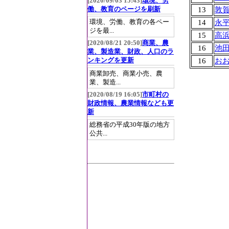
[2020/09/03 15:43]
環境、労
働、教育のページを刷新
13
敦
環境、労働、教育の各ペー
14
永
ジを最...
15
高
[2020/08/21 20:50]
商業、農
16
池
業、製造業、財政、人口のラ
16
お
ンキングを更新
商業卸売、商業小売、農
業、製造...
[2020/08/19 16:05]
市町村の
財政情報、農業情報なども更
新
総務省の平成30年版の地方
公共...