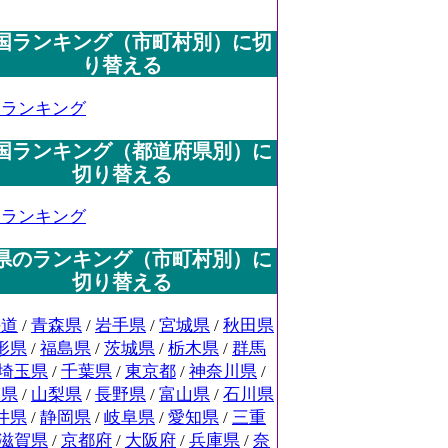
国ランキング（市町村別）に切
り替える
国ランキング
国ランキング（都道府県別）に
切り替える
国ランキング
県のランキング（市町村別）に
切り替える
海道
/
青森県
/
岩手県
/
宮城県
/
秋田県
形県
/
福島県
/
茨城県
/
栃木県
/
群馬
埼玉県
/
千葉県
/
東京都
/
神奈川県
/
潟県
/
山梨県
/
長野県
/
富山県
/
石川県
井県
/
静岡県
/
岐阜県
/
愛知県
/
三重
滋賀県
/
京都府
/
大阪府
/
兵庫県
/
奈