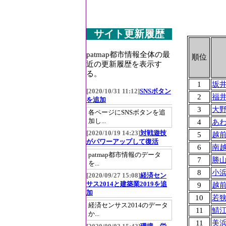
サイト更新履歴
patmap都市情報全体の最
順位
近の更新履歴を表示す
る。
1
坂
[2020/10/31 11:12]
SNSボタン
2
福
を追加
3
大
各ページにSNSボタンを追
加し...
4
あ
[2020/10/19 14:23]
対戦遊技
5
越
がパワーアップして復活
6
南
patmap都市情報のデータ
7
勝
を...
8
小
[2020/09/27 15:08]
経済セン
サス2014と建築業2019を追
9
越
加
10
若
経済センサス2014のデータ
11
鯖
か...
11
美