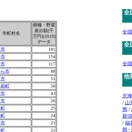
全
耕種・野菜
産出額[千
全
市町村名
万円](2018)
データ
全
井市
181
井市
154
全
野市
117
わら市
88
他
前市
51
越前町
50
山市
43
北
浜市
26
/
山
前町
25
県
/
狭町
24
新
/
福
江市
21
県
/
浜町
21