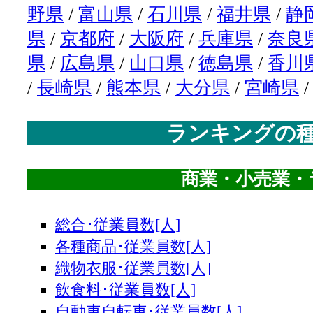
野県
/
富山県
/
石川県
/
福井県
/
静
県
/
京都府
/
大阪府
/
兵庫県
/
奈良
県
/
広島県
/
山口県
/
徳島県
/
香川
/
長崎県
/
熊本県
/
大分県
/
宮崎県
ランキングの
商業・小売業・ラ
総合･従業員数[人]
各種商品･従業員数[人]
織物衣服･従業員数[人]
飲食料･従業員数[人]
自動車自転車･従業員数[人]