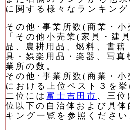
に関する様々なランキング
その他･事業所数(商業・小売
「その他小売業(家具・建
品、農耕用品、燃料、書籍
具・娯楽用品・楽器、写真
業所の数。
その他･事業所数(商業・小売
における上位ベスト３を挙
二位には
富士吉田市
、三位
位以下の自治体および具体
キング一覧を参照ください