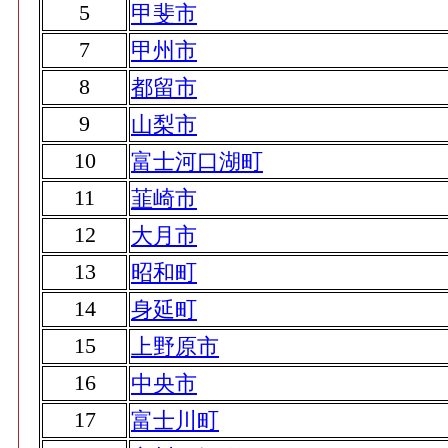
5
甲斐市
7
甲州市
8
都留市
9
山梨市
10
富士河口湖町
11
韮崎市
12
大月市
13
昭和町
14
身延町
15
上野原市
16
中央市
17
富士川町