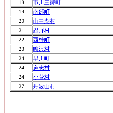
18
市川三郷町
19
南部町
20
山中湖村
21
忍野村
22
西桂町
23
鳴沢村
24
早川町
24
道志村
24
小菅村
27
丹波山村