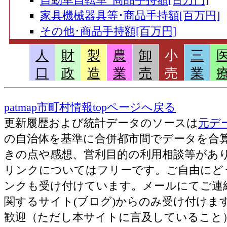
家具機械器具等･商品手持額[百万円]
その他･商品手持額[百万円]
人
財
製
農
卸
小
三
口
政
造
業
売
売
業
patmap市町村情報topページへ戻る
更新履歴および統計データのソースは
元デ
の自治体を基準に合併都市間でデータを合
きの点や感想、営利目的の利用相談等がありました
リンクについてはフリーです。ご自由にど
ンクも受け付けています。メールにてご連
関するサイト(ブログ)からのみ受け付け
歓迎（ただし本サイトに言及していること