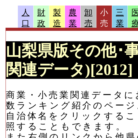
人
財
製
農
卸
小
三
口
政
造
業
売
売
業
山梨県版その他･
関連データ)[2012]
商業・小売業関連データに
数ランキング紹介のページ
自治体名をクリックするこ
照することもできます。
また右側のリンクから他県