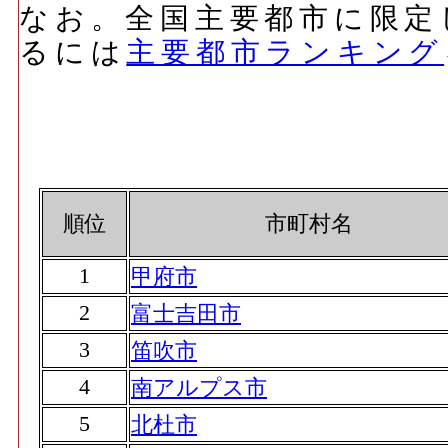
なお。全国主要都市に限定
るには
主要都市ランキング
順位
市町村名
1
甲府市
2
富士吉田市
3
笛吹市
4
南アルプス市
5
北杜市