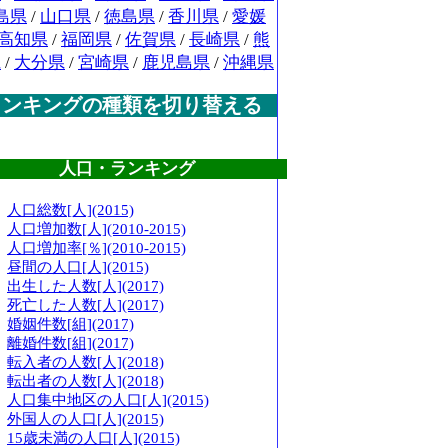
島県
/
山口県
/
徳島県
/
香川県
/
愛媛
高知県
/
福岡県
/
佐賀県
/
長崎県
/
熊
県
/
大分県
/
宮崎県
/
鹿児島県
/
沖縄県
ランキングの種類を切り替える
人口・ランキング
人口総数[人](2015)
人口増加数[人](2010-2015)
人口増加率[％](2010-2015)
昼間の人口[人](2015)
出生した人数[人](2017)
死亡した人数[人](2017)
婚姻件数[組](2017)
離婚件数[組](2017)
転入者の人数[人](2018)
転出者の人数[人](2018)
人口集中地区の人口[人](2015)
外国人の人口[人](2015)
15歳未満の人口[人](2015)