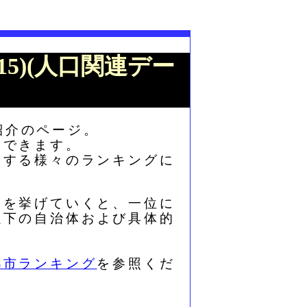
015)(人口関連デー
紹介のページ。
もできます。
関する様々のランキングに
ト３を挙げていくと、一位に
以下の自治体および具体的
都市ランキング
を参照くだ