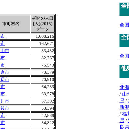
全
昼間の人口
市町村名
[人](2015)
全
データ
全
都市
1,608,216
治市
162,671
知山市
83,432
全
鶴市
82,767
岡市
76,543
他
岡京市
73,379
田辺市
70,910
幡市
64,233
北
/
山
陽市
63,578
県
/
津川市
57,302
新
丹後市
53,394
/
福
日市
42,888
県
/
部市
34,822
良