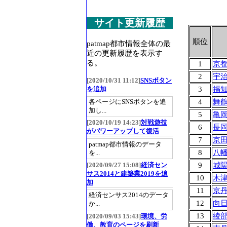
サイト更新履歴
順位
patmap都市情報全体の最
近の更新履歴を表示す
る。
1
京
2
宇
[2020/10/31 11:12]
SNSボタン
3
福
を追加
4
舞
各ページにSNSボタンを追
加し...
5
亀
[2020/10/19 14:23]
対戦遊技
6
長
がパワーアップして復活
7
京
patmap都市情報のデータ
8
八
を...
9
城
[2020/09/27 15:08]
経済セン
サス2014と建築業2019を追
10
木
加
11
京
経済センサス2014のデータ
12
向
か...
13
綾
[2020/09/03 15:43]
環境、労
働、教育のページを刷新