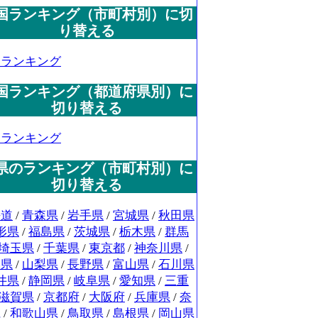
国ランキング（市町村別）に切
り替える
国ランキング
国ランキング（都道府県別）に
切り替える
国ランキング
県のランキング（市町村別）に
切り替える
海道
/
青森県
/
岩手県
/
宮城県
/
秋田県
形県
/
福島県
/
茨城県
/
栃木県
/
群馬
埼玉県
/
千葉県
/
東京都
/
神奈川県
/
潟県
/
山梨県
/
長野県
/
富山県
/
石川県
井県
/
静岡県
/
岐阜県
/
愛知県
/
三重
滋賀県
/
京都府
/
大阪府
/
兵庫県
/
奈
県
/
和歌山県
/
鳥取県
/
島根県
/
岡山県