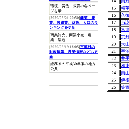
14
南
環境、労働、教育の各ペー
15
精
ジを最...
16
久
[2020/08/21 20:50]
商業、農
17
与
業、製造業、財政、人口のラ
ンキングを更新
18
宮
商業卸売、商業小売、農
19
京
業、製造...
20
大
[2020/08/19 16:05]
市町村の
21
宇
財政情報、農業情報なども更
新
22
井
総務省の平成30年版の地方
23
和
公共...
24
南
25
伊
26
笠