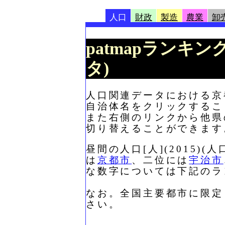
人口
財政
製造
農業
卸
patmapランキング
タ)
人口関連データにおける京都
自治体名をクリックするこ
また右側のリンクから他県
切り替えることができます
昼間の人口[人](2015
は
京都市
、二位には
宇治市
な数字については下記のラ
なお。全国主要都市に限定
さい。