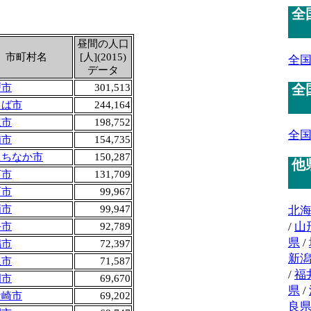
全
昼間の人口
市町村名
[人](2015)
全
データ
全
戸市
301,513
くば市
244,164
立市
198,752
全
浦市
154,735
たちなか市
150,287
他
河市
131,709
西市
99,967
栖市
99,947
北
/
山
手市
92,789
県
/
嶋市
72,397
新
久市
71,587
/
福
岡市
69,670
県
/
ケ崎市
69,202
良