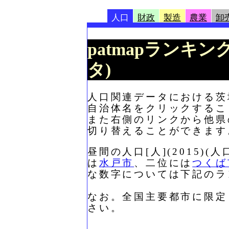
人口
財政
製造
農業
卸
patmapランキング
タ)
人口関連データにおける茨城
自治体名をクリックするこ
また右側のリンクから他県
切り替えることができます
昼間の人口[人](2015
は
水戸市
、二位には
つくば
な数字については下記のラ
なお。全国主要都市に限定
さい。