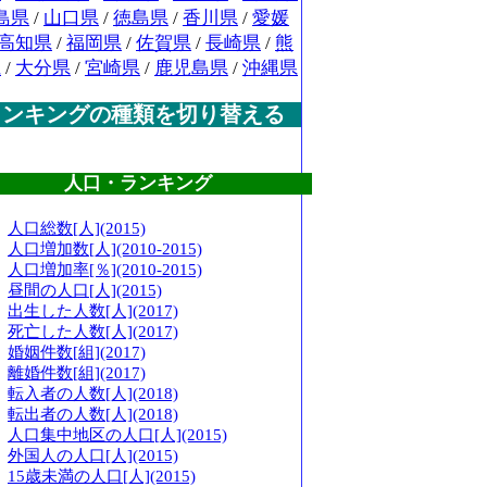
島県
/
山口県
/
徳島県
/
香川県
/
愛媛
高知県
/
福岡県
/
佐賀県
/
長崎県
/
熊
県
/
大分県
/
宮崎県
/
鹿児島県
/
沖縄県
ランキングの種類を切り替える
人口・ランキング
人口総数[人](2015)
人口増加数[人](2010-2015)
人口増加率[％](2010-2015)
昼間の人口[人](2015)
出生した人数[人](2017)
死亡した人数[人](2017)
婚姻件数[組](2017)
離婚件数[組](2017)
転入者の人数[人](2018)
転出者の人数[人](2018)
人口集中地区の人口[人](2015)
外国人の人口[人](2015)
15歳未満の人口[人](2015)