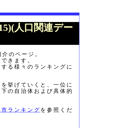
015)(人口関連デー
紹介のページ。
もできます。
関する様々のランキングに
ト３を挙げていくと、一位に
以下の自治体および具体的
都市ランキング
を参照くだ