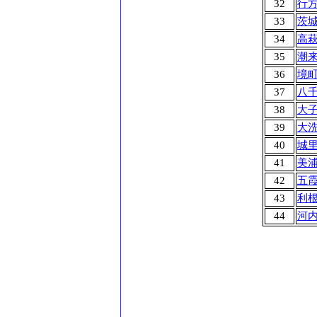
32
行
33
茨
34
高
35
潮
36
境
37
八
38
大
39
大
40
城
41
美
42
五
43
利
44
河