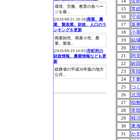
14
笠
環境、労働、教育の各ペー
15
常
ジを最...
16
守
[2020/08/21 20:50]
商業、農
17
坂
業、製造業、財政、人口のラ
ンキングを更新
18
小
商業卸売、商業小売、農
19
結
業、製造...
20
那
[2020/08/19 16:05]
市町村の
21
阿
財政情報、農業情報なども更
新
22
鉾
総務省の平成30年版の地方
23
常
公共...
24
下
25
つ
26
北
27
稲
28
常
29
桜
30
東
31
か