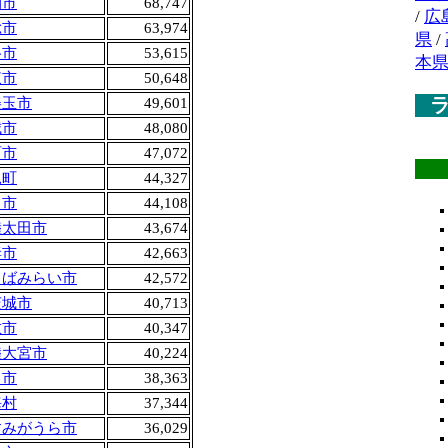
間市
68,747
/
広
総市
63,974
県
/
谷市
53,615
本
東市
50,648
美玉市
49,601
城市
48,080
珂市
47,072
見町
44,327
田市
44,108
陸太田市
43,674
妻市
42,663
くばみらい市
42,572
茨城市
40,713
敷市
40,347
陸大宮市
40,224
川市
38,363
海村
37,344
すみがうら市
36,029