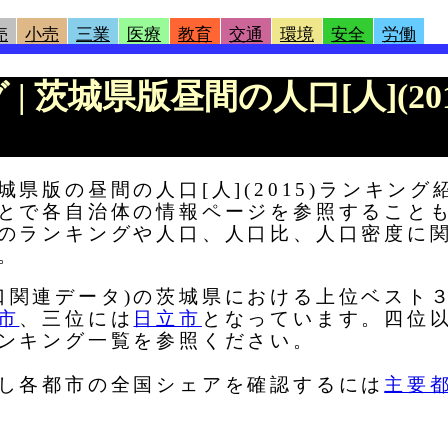
売
小売
三業
医療
教育
交通
環境
安全
労働
 | 茨城県版昼間の人口[人](2
県版の昼間の人口[人](2015)ランキング
とで各自治体の情報ページを参照すること
のランキングや人口、人口比、人口密度に
。
)(人口関連データ)の茨城県における上位ベス
市
、三位には
日立市
となっています。四位
ンキング一覧を参照ください。
し各都市の全国シェアを確認するには
主要