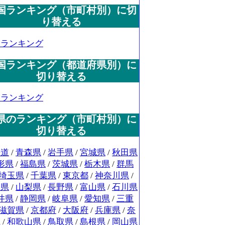
国ランキング（市町村別）に切
り替える
国ランキング
国ランキング（都道府県別）に
切り替える
国ランキング
県のランキング（市町村別）に
切り替える
海道
/
青森県
/
岩手県
/
宮城県
/
秋田県
形県
/
福島県
/
茨城県
/
栃木県
/
群馬
埼玉県
/
千葉県
/
東京都
/
神奈川県
/
潟県
/
山梨県
/
長野県
/
富山県
/
石川県
井県
/
静岡県
/
岐阜県
/
愛知県
/
三重
滋賀県
/
京都府
/
大阪府
/
兵庫県
/
奈
県
/
和歌山県
/
鳥取県
/
島根県
/
岡山県