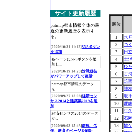
サイト更新履歴
順位
patmap都市情報全体の最
近の更新履歴を表示す
る。
1
水
2
つ
[2020/10/31 11:12]
SNSボタン
3
日
を追加
4
土
各ページにSNSボタンを追
加し...
5
ひ
[2020/10/19 14:23]
対戦遊技
6
古
がパワーアップして復活
7
筑
patmap都市情報のデータ
8
神
を...
9
取
[2020/09/27 15:08]
経済セン
サス2014と建築業2019を追
10
鹿
加
11
牛
経済センサス2014のデータ
12
石
か...
13
龍
[2020/09/03 15:43]
環境、労
働、教育のページを刷新