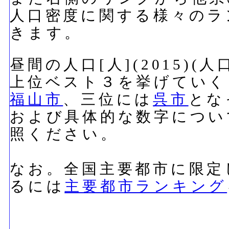
人口密度に関する様々のラ
きます。
昼間の人口[人](2015)
上位ベスト３を挙げていく
福山市
、三位には
呉市
とな
および具体的な数字につい
照ください。
なお。全国主要都市に限定
るには
主要都市ランキング