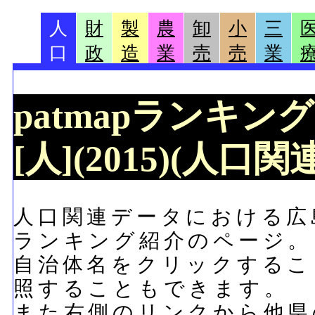
人
財
製
農
卸
小
三
口
政
造
業
売
売
業
patmapランキン
[人](2015)(人口
人口関連データにおける広島県
ランキング紹介のページ。
自治体名をクリックするこ
照することもできます。
また右側のリンクから他県