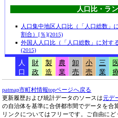
人口比・ラ
人口集中地区人口比（「人口総数」
割合）[％](2015)
外国人人口比（「人口総数」に対する
(2015)
15～64歳人口比（「人口総数」に対
人
財
製
農
卸
小
三
合）[％](2015)
口
政
造
業
売
売
業
昼間人口比（「人口総数」に対する「昼間
65歳以上人口比（「人口総数」に対す
(2015)
patmap市町村情報topページへ戻る
15歳未満人口比（「人口総数」に対す
更新履歴および統計データのソースは
元デ
(2015)
の自治体を基準に合併都市間でデータを合
一般世帯数比（「総世帯数」に対する
リンクについてはフリーです。ご自由にど