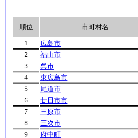
順位
市町村名
1
広島市
2
福山市
3
呉市
4
東広島市
5
尾道市
6
廿日市市
7
三原市
8
三次市
9
府中町