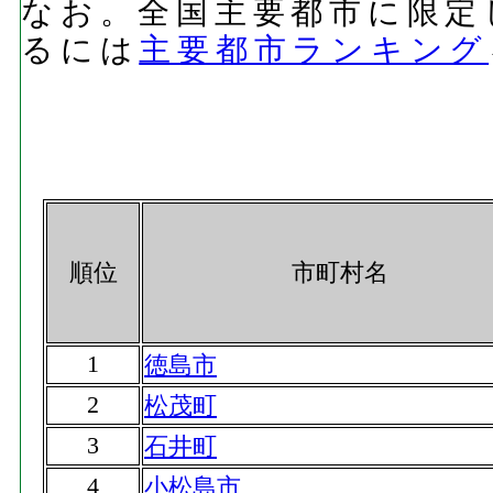
なお。全国主要都市に限定
るには
主要都市ランキング
順位
市町村名
1
徳島市
2
松茂町
3
石井町
4
小松島市