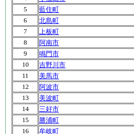
5
藍住町
6
北島町
7
上板町
8
阿南市
9
鳴門市
10
吉野川市
11
美馬市
12
阿波市
13
美波町
14
三好市
15
勝浦町
16
牟岐町