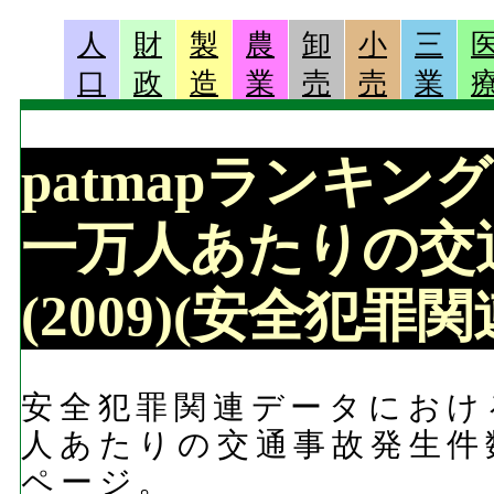
人
財
製
農
卸
小
三
口
政
造
業
売
売
業
patmapランキング 
一万人あたりの交通
(2009)(安全犯罪
安全犯罪関連データにおける
人あたりの交通事故発生件数
ページ。