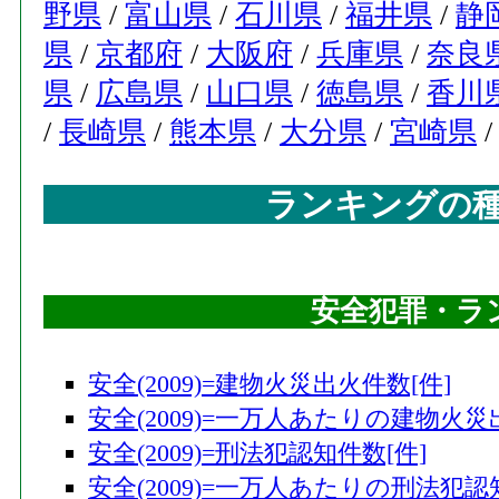
野県
/
富山県
/
石川県
/
福井県
/
静
県
/
京都府
/
大阪府
/
兵庫県
/
奈良
県
/
広島県
/
山口県
/
徳島県
/
香川
/
長崎県
/
熊本県
/
大分県
/
宮崎県
ランキングの
安全犯罪・ラ
安全(2009)=建物火災出火件数[件]
安全(2009)=一万人あたりの建物火災
安全(2009)=刑法犯認知件数[件]
安全(2009)=一万人あたりの刑法犯認