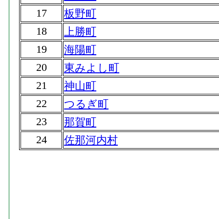
17
板野町
18
上勝町
19
海陽町
20
東みよし町
21
神山町
22
つるぎ町
23
那賀町
24
佐那河内村