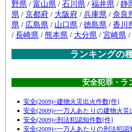
野県
/
富山県
/
石川県
/
福井県
/
静
県
/
京都府
/
大阪府
/
兵庫県
/
奈良
県
/
広島県
/
山口県
/
徳島県
/
香川
/
長崎県
/
熊本県
/
大分県
/
宮崎県
ランキングの
安全犯罪・ラ
安全(2009)=建物火災出火件数[件]
安全(2009)=一万人あたりの建物火災
安全(2009)=刑法犯認知件数[件]
安全(2009)=一万人あたりの刑法犯認