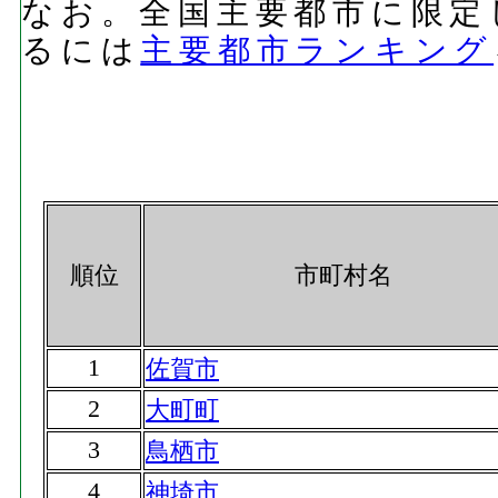
なお。全国主要都市に限定
るには
主要都市ランキング
順位
市町村名
1
佐賀市
2
大町町
3
鳥栖市
4
神埼市