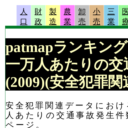
人
財
製
農
卸
小
三
口
政
造
業
売
売
業
patmapランキング 
一万人あたりの交通
(2009)(安全犯罪
安全犯罪関連データにおける
人あたりの交通事故発生件数
ページ。