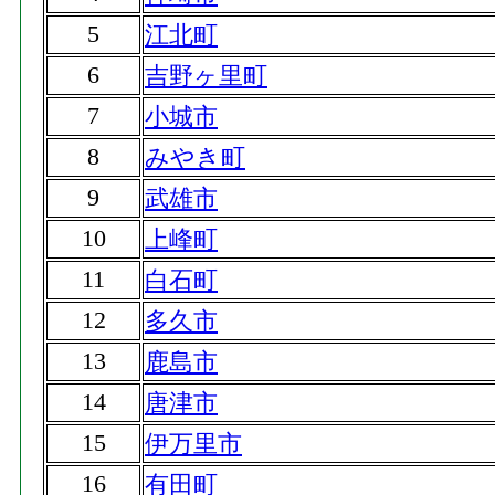
5
江北町
6
吉野ヶ里町
7
小城市
8
みやき町
9
武雄市
10
上峰町
11
白石町
12
多久市
13
鹿島市
14
唐津市
15
伊万里市
16
有田町