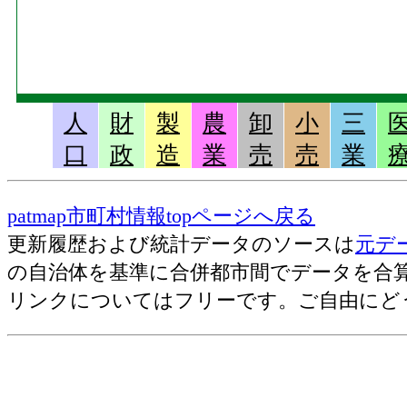
人
財
製
農
卸
小
三
口
政
造
業
売
売
業
patmap市町村情報topページへ戻る
更新履歴および統計データのソースは
元デ
の自治体を基準に合併都市間でデータを合
リンクについてはフリーです。ご自由にど