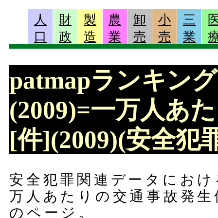
人
財
製
農
卸
小
三
口
政
造
業
売
売
業
patmapランキン
(2009)=一万人
[件](2009)(安
安全犯罪関連データにおける
万人あたりの交通事故発生件
のページ。