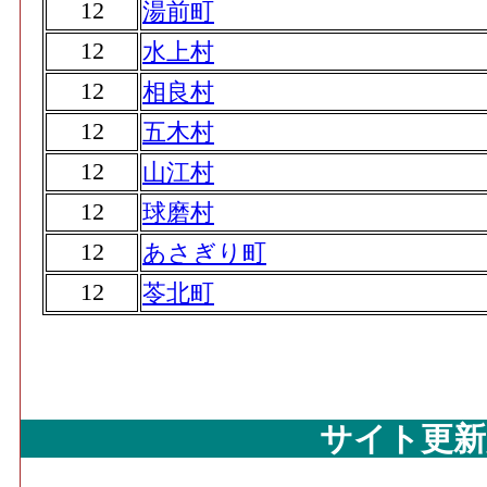
12
湯前町
12
水上村
12
相良村
12
五木村
12
山江村
12
球磨村
12
あさぎり町
12
苓北町
サイト更新