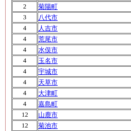
2
菊陽町
3
八代市
4
人吉市
4
荒尾市
4
水俣市
4
玉名市
4
宇城市
4
天草市
4
大津町
4
嘉島町
12
山鹿市
12
菊池市