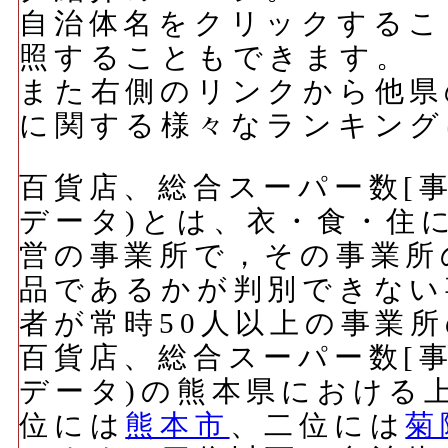
自治体名をクリックするこ
照することもできます。
また右側のリンクから他県
に関する様々なランキング
百貨店、総合スーパー数[事業
データ)とは、衣・食・住
営の事業所で，その事業所
品であるかが判別できない
者が常時50人以上の事業
百貨店、総合スーパー数[事業
データ)の熊本県における
位には
熊本市
、二位には
菊