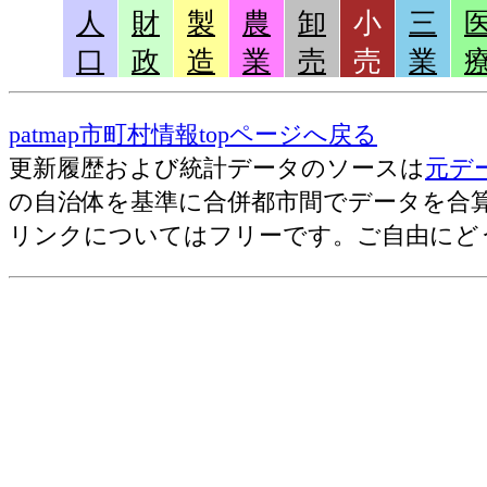
人
財
製
農
卸
小
三
販売店(2016)=大型小売店数
口
政
造
業
売
売
業
販売店(2016)=百貨店数
販売店(2016)=飲食店数
patmap市町村情報topページへ戻る
販売店(20116)=小売店数(飲食店除く)
更新履歴および統計データのソースは
元デ
の自治体を基準に合併都市間でデータを合
古いランキング(2012年版 
リンクについてはフリーです。ご自由にど
総合･従業員数[人]
各種商品･従業員数[人]
織物衣服･従業員数[人]
飲食料･従業員数[人]
自動車自転車･従業員数[人]
無店舗･従業員数[人]
その他･従業員数[人]