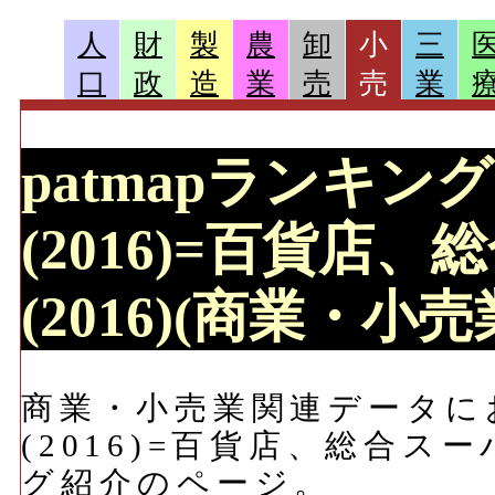
人
財
製
農
卸
小
三
口
政
造
業
売
売
業
patmapランキン
(2016)=百貨店
(2016)(商業・小
商業・小売業関連データに
(2016)=百貨店、総合スー
グ紹介のページ。