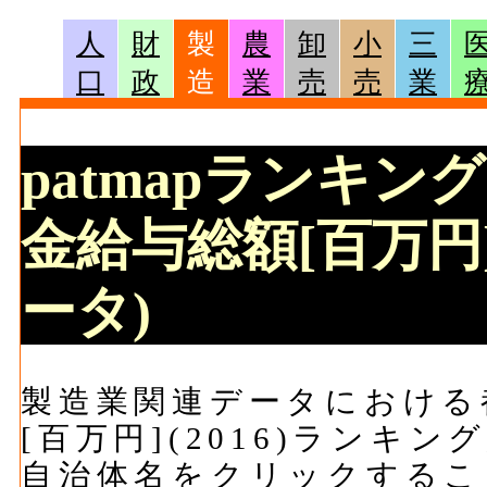
人
財
製
農
卸
小
三
口
政
造
業
売
売
業
patmapランキン
金給与総額[百万円]
ータ)
製造業関連データにおける
[百万円](2016)ランキ
自治体名をクリックするこ