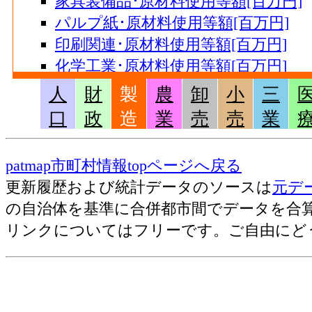
家具装備品･原材料使用等額[百万円]
パルプ紙･原材料使用等額[百万円]
印刷関連･原材料使用等額[百万円]
化学工業･原材料使用等額[百万円]
石油製品･原材料使用等額[百万円]
人
財
製
農
卸
小
三
プラスチック･原材料使用等額[百万円
口
政
造
業
売
売
業
ゴム･原材料使用等額[百万円]
なめし革･原材料使用等額[百万円]
patmap市町村情報topページへ戻る
窯土石･原材料使用等額[百万円]
更新履歴および統計データのソースは
元デ
鉄鋼業･原材料使用等額[百万円]
の自治体を基準に合併都市間でデータを合
非鉄金属･原材料使用等額[百万円]
リンクについてはフリーです。ご自由にど
金属･原材料使用等額[百万円]
汎用機械･原材料使用等額[百万円]
生産機械･原材料使用等額[百万円]
業務機械･原材料使用等額[百万円]