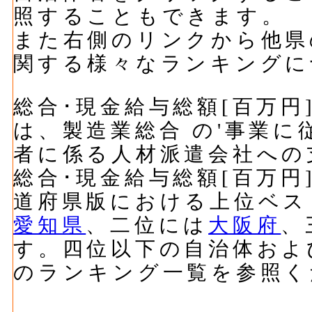
照することもできます。
また右側のリンクから他県
関する様々なランキングに
総合･現金給与総額[百万円]
は、製造業総合 の'事業
者に係る人材派遣会社への
総合･現金給与総額[百万円]
道府県版における上位ベス
愛知県
、二位には
大阪府
、
す。四位以下の自治体およ
のランキング一覧を参照く