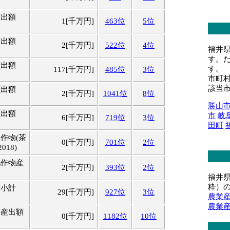
産出額
1[千万円]
463位
5位
産出額
2[千万円]
522位
4位
福井
す。
産出額
す。
117[千万円]
485位
3位
市町
該当
産出額
2[千万円]
1041位
8位
勝山
産出額
市
岐
6[千万円]
719位
3位
田町
作物(茶
0[千万円]
701位
2位
018)
他作物産
2[千万円]
393位
2位
福井
粋）
・小計
29[千万円]
927位
3位
農業
農業
牛産出額
0[千万円]
1182位
10位