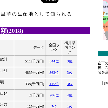
は里芋の生産地として知られる。
(2018)
福井県
全国ラ
データ
内ラン
ンク
ク
・総計
511[千万円]
544位
3位
左下
後、
・小計
名を
483[千万円]
363位
3位
出額
338[千万円]
115位
3位
産出額
2[千万円]
206位
4位
産出額
12[千万円]
7位
1位