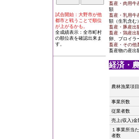
畜産・肉用牛産出
額
試合開始：大野市が他
畜産・乳用牛産出
都市と戦うことで順位
額（生乳含む
が上がるかも。
畜産・豚産出額[
全成績表示：全市町村
畜産・鶏産出額[
の順位表を確認出来ま
卵、ブロイラ
す。
畜産・その他畜産
畜産物の産出
経済・農林
農林漁業項
事業所数
従業者数
売上(収入)金
１事業所当
者数