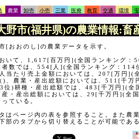
造
農業
卸売
小売
三業
医療
教育
交通
環境
|大野市(福井県)の農業情報:畜産
市[おおのし]の農業データを示す。
いて、1,617[百万円](全国ランキング：5
者数では、554[人](全国ランキング：11
人当たり売上金額においては、207[万円](全
位)、農業・産出総額においては、511[千万円
3位)耕種・産出総額では、483[千万円](全
畜産・産出総額においては、29[千万円](全国
なっている。
タはページ内の表を参照すること。また農
下部のタブから切り替えることが可能であ