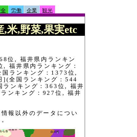
安全
労働
企業
観光
,米,野菜,果実etc
68位, 福井県内ランキン
4位, 福井県内ランキング：
国ランキング：1373位,
](全国ランキング：544
国ランキング：363位, 福井
ランキング：927位, 福井
業情報以外のデータについ
る。