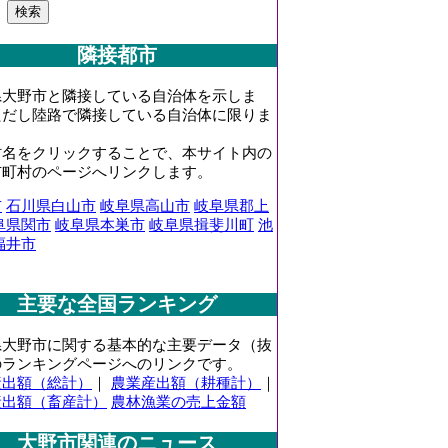
隣接都市
県大野市と隣接している自治体を示しま
ただし陸路で隣接している自治体に限りま
村名をクリックすることで、本サイト内の
市町村のページへリンクします。
市
石川県白山市
岐阜県高山市
岐阜県郡上
阜県関市
岐阜県本巣市
岐阜県揖斐川町
池
福井市
主要な全国ランキング
県大野市に関する基本的な主要データ（抜
のランキングページへのリンクです。
産出額（総計）
｜
農業産出額（耕種計）
｜
産出額（畜産計）
農林漁業の売上金額
大野市関連のニュース