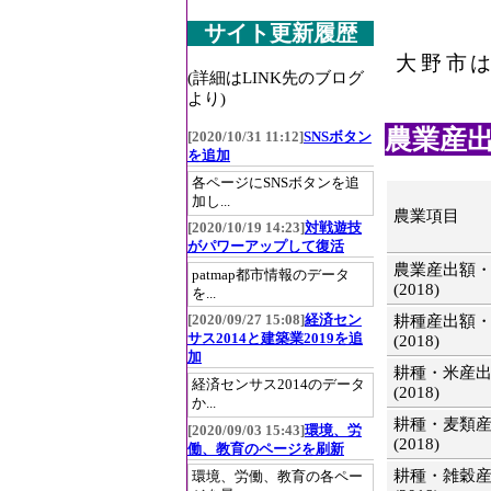
サイト更新履歴
大野市
(詳細はLINK先のブログ
より)
農業産出額
[2020/10/31 11:12]
SNSボタン
を追加
各ページにSNSボタンを追
加し...
農業項目
[2020/10/19 14:23]
対戦遊技
がパワーアップして復活
農業産出額
patmap都市情報のデータ
(2018)
を...
[2020/09/27 15:08]
経済セン
耕種産出額
サス2014と建築業2019を追
(2018)
加
耕種・米産
経済センサス2014のデータ
(2018)
か...
耕種・麦類
[2020/09/03 15:43]
環境、労
(2018)
働、教育のページを刷新
耕種・雑穀
環境、労働、教育の各ペー