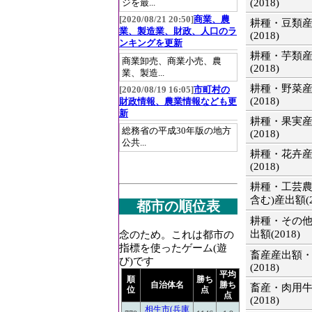
(2018)
ジを最...
[2020/08/21 20:50]
商業、農
耕種・豆類
業、製造業、財政、人口のラ
(2018)
ンキングを更新
耕種・芋類
商業卸売、商業小売、農
(2018)
業、製造...
耕種・野菜
[2020/08/19 16:05]
市町村の
(2018)
財政情報、農業情報なども更
新
耕種・果実
総務省の平成30年版の地方
(2018)
公共...
耕種・花卉
(2018)
耕種・工芸農
含む)産出額(2
都市の順位表
耕種・その
出額(2018)
念のため。これは都市の
指標を使ったゲーム(遊
畜産産出額
び)です
(2018)
平均
順
勝ち
自治体名
勝ち
畜産・肉用
位
点
点
(2018)
相生市(兵庫