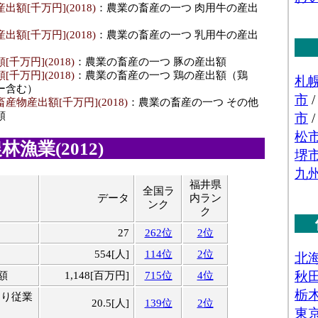
額[千万円](2018)
：農業の畜産の一つ 肉用牛の産出
額[千万円](2018)
：農業の畜産の一つ 乳用牛の産出
）
千万円](2018)
：農業の畜産の一つ 豚の産出額
千万円](2018)
：農業の畜産の一つ 鶏の産出額（鶏
ー含む）
物産出額[千万円](2018)
：農業の畜産の一つ その他
額
漁業(2012)
福井県
全国ラ
目
データ
内ラン
ンク
ク
27
262位
2位
554[人]
114位
2位
額
1,148[百万円]
715位
4位
たり従業
20.5[人]
139位
2位