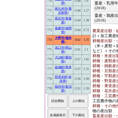
770
1146
1.9
畜産・乳用
県)
(2018)
南九州市(鹿
771
1146
1.27
児島県)
畜産・鶏産
黒石市(青森
(2018)
772
1144
1.38
県)
嘉麻市(福岡
773
1144
0.72
農業産出額・総計
県)
計＋加工農産
大野市(福井
774
1142
1.35
耕種産出額・小計
県)
（米＋麦類＋
浅口市(岡山
775
1141
1.1
など）＋その
県)
耕種・米産出額[
大治町(愛知
776
1137
1.82
耕種・麦類産出額
県)
耕種・雑穀産出額
益城町(熊本
777
1137
1.31
耕種・豆類産出額
県)
耕種・芋類産出額
田原本町(奈
778
1136
1.69
耕種・野菜産出額
良県)
耕種・果実産出額
胎内市(新潟
779
1132
1.59
耕種・花卉産出額
県)
耕種・工芸農作物
工芸農作物の
耕種・その他作物
物の産出額
畜産産出額・小計