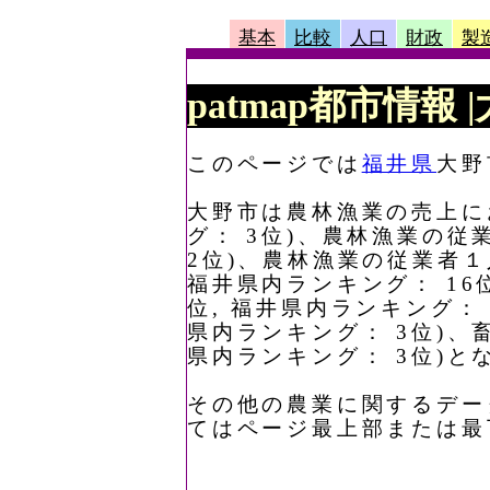
基本
比較
人口
財政
製
patmap都市情報 
このページでは
福井県
大野
大野市は農林漁業の売上にお
グ： 3位)、農林漁業の従業
2位)、農林漁業の従業者１
福井県内ランキング： 16
位, 福井県内ランキング： 
県内ランキング： 3位)、
県内ランキング： 3位)と
その他の農業に関するデー
てはページ最上部または最