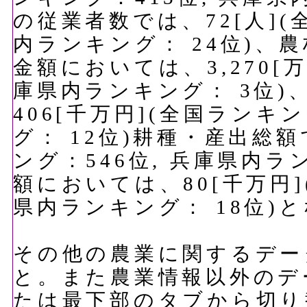
の従業者数では、72[人](
内ランキング： 24位)、
金額においては、3,270[
庫県内ランキング： 3位
406[千万円](全国ランキ
グ： 12位)耕種・産出総額
ング：546位, 兵庫県内ラ
額においては、80[千万円]
県内ランキング： 18位)
その他の農業に関するデー
と。また農業情報以外のデ
たは最下部のタブから切り