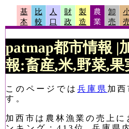
基
比
人
財
製
農
卸
本
較
口
政
造
業
売
patmap都市情報
報:畜産,米,野菜,果実
このページでは
兵庫県
加西
す。
加西市は農林漁業の売上におい
ンキング：413位, 兵庫県