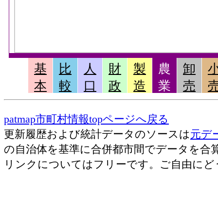
基
比
人
財
製
農
卸
本
較
口
政
造
業
売
patmap市町村情報topページへ戻る
更新履歴および統計データのソースは
元デ
の自治体を基準に合併都市間でデータを合
リンクについてはフリーです。ご自由にど