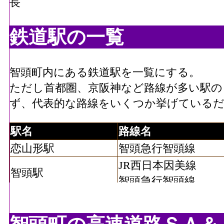
長
鉄道駅の一覧
智頭町内にある鉄道駅を一覧にする。
ただし首都圏、京阪神など路線が多い駅の
ず、代表的な路線をいくつか挙げている
駅名
路線名
恋山形駅
智頭急行智頭線
JR西日本因美線
智頭駅
智頭急行智頭線
那岐駅
JR西日本因美線
土師駅
JR西日本因美線