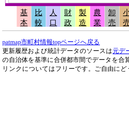
基
比
人
財
製
農
卸
本
較
口
政
造
業
売
patmap市町村情報topページへ戻る
更新履歴および統計データのソースは
元デ
の自治体を基準に合併都市間でデータを合
リンクについてはフリーです。ご自由にど