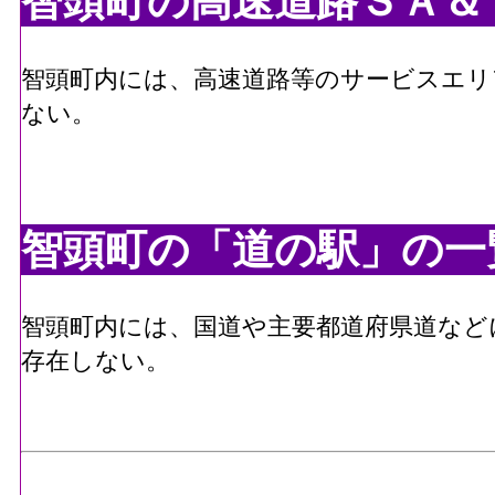
智頭町の高速道路ＳＡ＆
山郷駅
智頭急行智頭線
智頭町内には、高速道路等のサービスエリ
ない。
智頭町の「道の駅」の一
智頭町内には、国道や主要都道府県道など
存在しない。