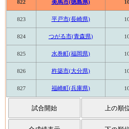
822
美馬市(徳島県)
1
823
平戸市(長崎県)
1
824
つがる市(青森県)
1
825
水巻町(福岡県)
1
826
杵築市(大分県)
1
827
福崎町(兵庫県)
1