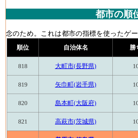
都市の順
念のため。これは都市の指標を使ったゲーム
順位
自治体名
勝
818
大町市(長野県)
1
819
矢巾町(岩手県)
1
820
島本町(大阪府)
1
821
高萩市(茨城県)
1