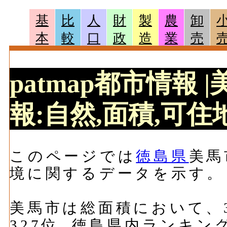
基
比
人
財
製
農
卸
本
較
口
政
造
業
売
patmap都市情報
報:自然,面積,可住地
このページでは
徳島県
美馬
境に関するデータを示す。
美馬市は総面積において、36
327位, 徳島県内ランキン