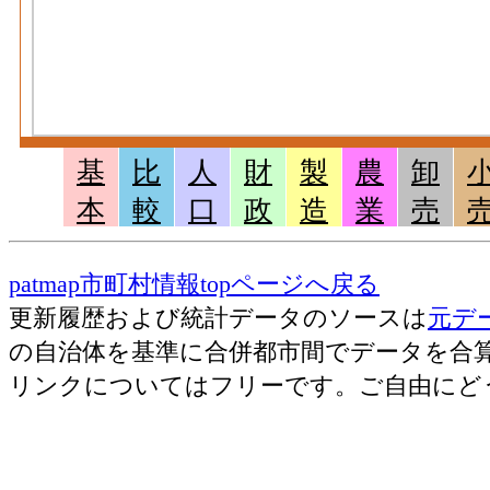
基
比
人
財
製
農
卸
本
較
口
政
造
業
売
patmap市町村情報topページへ戻る
更新履歴および統計データのソースは
元デ
の自治体を基準に合併都市間でデータを合
リンクについてはフリーです。ご自由にど