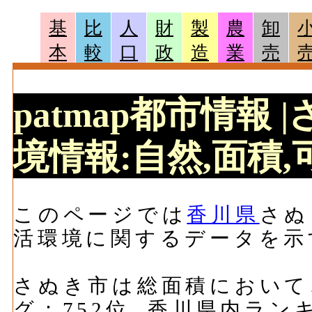
基
比
人
財
製
農
卸
本
較
口
政
造
業
売
patmap都市情報 
境情報:自然,面積,可
このページでは
香川県
さぬ
活環境に関するデータを示
さぬき市は総面積において、1
グ：752位, 香川県内ラン