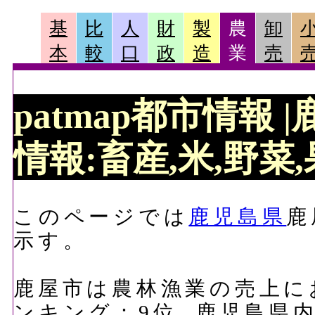
基
比
人
財
製
農
卸
本
較
口
政
造
業
売
patmap都市情報
情報:畜産,米,野菜,
このページでは
鹿児島県
鹿
示す。
鹿屋市は農林漁業の売上におい
ンキング：9位, 鹿児島県