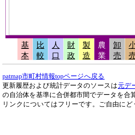
基
比
人
財
製
農
卸
本
較
口
政
造
業
売
patmap市町村情報topページへ戻る
更新履歴および統計データのソースは
元デ
の自治体を基準に合併都市間でデータを合
リンクについてはフリーです。ご自由にど