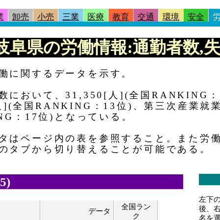
業
卸売
小売
三業
医療
教育
交通
環境
安全
 |岐阜県の労働情報:通勤者数,失
働に関するデータを示す。
おいて、31,350[人](全国RANKING
[人](全国RANKING：13位)、第三次産業
KING：17位)となっている。
タはページ内の表を参照すること。また労
のタブから切り替えることが可能である。
5)
左下
全国ラン
後、
データ
ク
名を