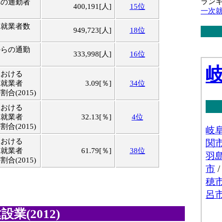
ラン
への通勤者
400,191[人]
15位
一次
る就業者数
949,723[人]
18位
からの通勤
333,998[人]
16位
における
業就業者
3.09[％]
34位
合(2015)
における
業就業者
32.13[％]
4位
合(2015)
における
業就業者
61.79[％]
38位
合(2015)
業(2012)