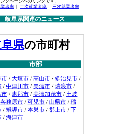
キングページへのリンクです。
就業者率
｜
二次就業者率
｜
三次就業者率
岐阜県関連のニュース