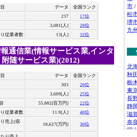
項目
データ
全国ランク
237
17位
3,081[人]
28位
たり従業者数
13[人]
32位
報通信業(情報サービス業,インタ
附随サービス業)(2012)
項目
データ
全国ランク
303
20位
3,609[人]
25位
額
55,882[百万円]
22位
たり従業者数
11.9[人]
40位
り売上(収
18,627[万円]
30位
当たり売上