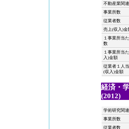
不動産業関
事業所数
従業者数
売上(収入)金
１事業所当
数
１事業所当た
入)金額
従業者１人
(収入)金額
経済・学
(2012)
学術研究関
事業所数
従業者数