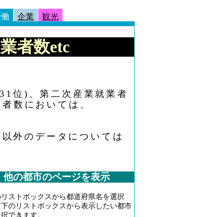
労働
企業
観光
業者数etc
：31位)、第二次産業就業者
就業者数においては、
働以外のデータについては
他の都市のページを表示
のリストボックスから都道府県名を選択
右下のリストボックスから表示したい都市
選択できます。