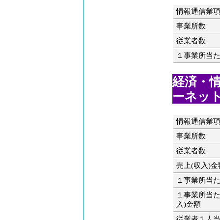
情報通信業
事業所数
従業者数
１事業所当
経済・情
ーネット
情報通信業
事業所数
従業者数
売上(収入)金
１事業所当
１事業所当た
入)金額
従業者１人