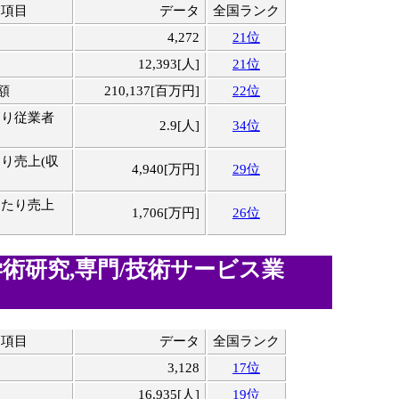
連項目
データ
全国ランク
4,272
21位
12,393[人]
21位
額
210,137[百万円]
22位
たり従業者
2.9[人]
34位
り売上(収
4,940[万円]
29位
当たり売上
1,706[万円]
26位
術研究,専門/技術サービス業
連項目
データ
全国ランク
3,128
17位
16,935[人]
19位