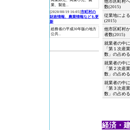
他市区町村
業、製造...
数(2015)
[2020/08/19 16:05]
市町村の
従業地によ
財政情報、農業情報なども更
(2015)
新
他市区町村
総務省の平成30年版の地方
公共...
者数(2015)
就業者の中
「第１次産
数」の占める割
就業者の中
「第２次産
数」の占める割
就業者の中
「第３次産
数」の占める割
経済・建設