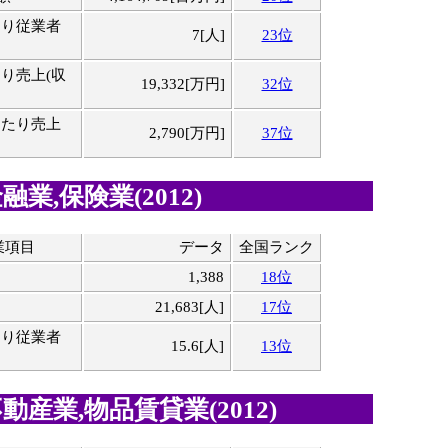
たり従業者
7[人]
23位
り売上(収
19,332[万円]
32位
当たり売上
2,790[万円]
37位
業,保険業(2012)
業項目
データ
全国ランク
1,388
18位
21,683[人]
17位
たり従業者
15.6[人]
13位
動産業,物品賃貸業(2012)