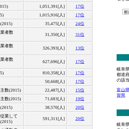
15)
1,051,391[人]
17位
5)
1,015,916[人]
17位
015)
35,475[人]
24位
就業者数
31,350[人]
31位
就業者数
326,393[人]
13位
就業者数
627,696[人]
17位
岐阜
5)
810,358[人]
17位
都道
の該
50,668[人]
17位
富山
数(2015)
22,487[人]
15位
賀県
数(2015)
71,683[人]
19位
015)
38,570[人]
20位
で従業して
591,311[人]
20位
015)
岐阜