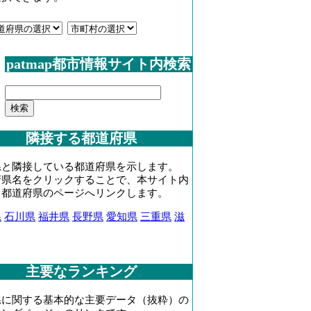
patmap都市情報サイト内検索
隣接する都道府県
県と隣接している都道府県を示します。
府県名をクリックすることで、本サイト内
当都道府県のページへリンクします。
県
石川県
福井県
長野県
愛知県
三重県
滋
主要なランキング
県に関する基本的な主要データ（抜粋）の