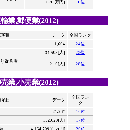
1,620[万円]
16位
業,郵便業(2012)
業項目
データ
全国ランク
1,604
24位
34,598[人]
22位
たり従業者
21.6[人]
28位
業,小売業(2012)
全国ラン
業項目
データ
ク
21,937
16位
152,629[人]
17位
額
4,164,709[百万円]
20位