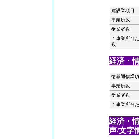
建設業項目
事業所数
従業者数
１事業所当
数
経済・情報
情報通信業
事業所数
従業者数
１事業所当
経済・情
声/文字情