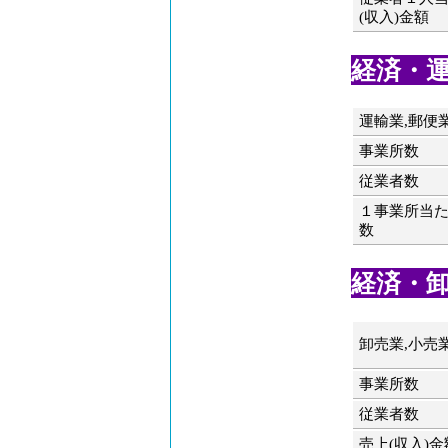
(収入)金額
経済・運輸
運輸業,郵便
事業所数
従業者数
１事業所当
数
経済・卸売
卸売業,小売
事業所数
従業者数
売上(収入)金