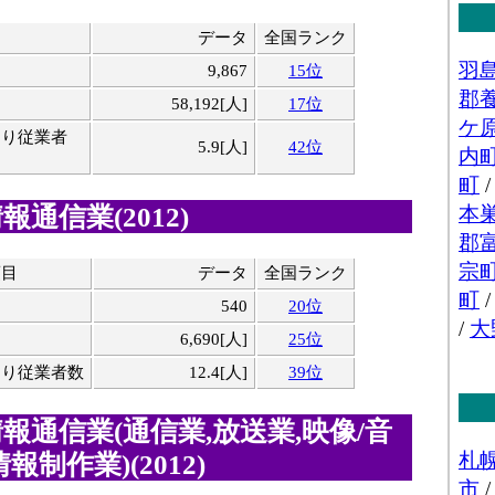
データ
全国ランク
9,867
15位
58,192[人]
17位
たり従業者
5.9[人]
42位
通信業(2012)
項目
データ
全国ランク
540
20位
6,690[人]
25位
たり従業者数
12.4[人]
39位
報通信業(通信業,放送業,映像/音
報制作業)(2012)