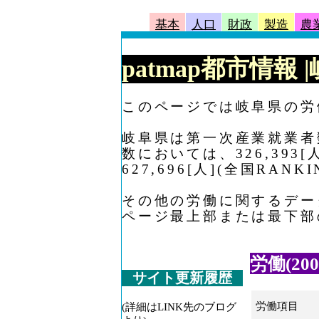
基本
人口
財政
製造
農
patmap都市情報
このページでは岐阜県の労
岐阜県は第一次産業就業者数に
数においては、326,393
627,696[人](全国RAN
その他の労働に関するデー
ページ最上部または最下部
労働(200
サイト更新履歴
労働項目
(詳細はLINK先のブログ