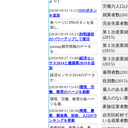
より)
労働力人口(20
[2020/10/31 11:12]
SNSボタン
就業者数(201
を追加
各ページにSNSボタンを追
完全失業者数(2
加し...
第１次産業
[2020/10/19 14:23]
対戦遊技
(2015)
がパワーアップして復活
第２次産業
patmap都市情報のデータ
(2015)
を...
[2020/09/27 15:08]
経済セン
第３次産業
サス2014と建築業2019を追
(2015)
加
雇用者数(201
経済センサス2014のデータ
か...
役員数(2015)
[2020/09/03 15:43]
環境、労
雇人のある業主
働、教育のページを刷新
雇人のない業主
環境、労働、教育の各ペー
ジを最...
家族従業者数(2
[2020/08/21 20:50]
商業、農
自市区町村
業、製造業、財政、人口のラ
いる就業者数(2
ンキングを更新
商業卸売、商業小売、農