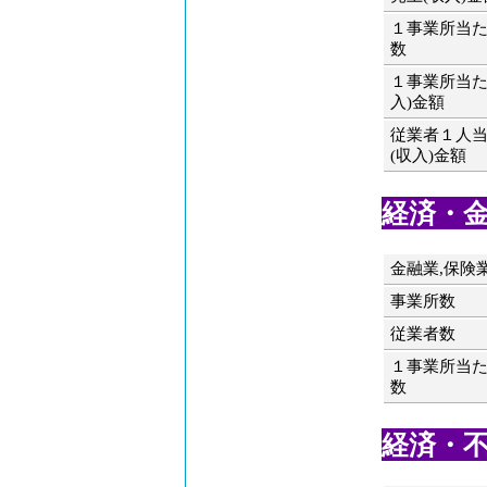
１事業所当
数
１事業所当た
入)金額
従業者１人
(収入)金額
経済・金融
金融業,保険
事業所数
従業者数
１事業所当
数
経済・不