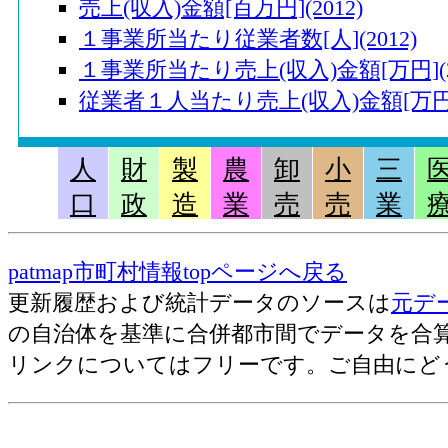
売上(収入)金額[百万円](2012)
１事業所当たり従業者数[人](2012)
１事業所当たり売上(収入)金額[万円](20
従業者１人当たり売上(収入)金額[万円](
運輸業,郵便業
人
財
製
農
卸
小
三
口
政
造
業
売
売
業
売上(収入)金額[百万円](2014)
事業所数(2012)
patmap市町村情報topページへ戻る
従業者数[人](2012)
更新履歴および統計データのソースは
元デ
１事業所当たり従業者数[人](2012)
の自治体を基準に合併都市間でデータを合
リンクについてはフリーです。ご自由にど
卸売業,小売業