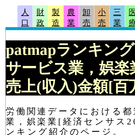
人
財
製
農
卸
小
三
口
政
造
業
売
売
業
patmapランキン
サービス業，娯楽業[
売上(収入)金額[百
労働関連データにおける都
業，娯楽業[経済センサス20
ンキング紹介のページ。