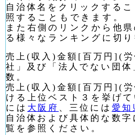
自治体名をクリックするこ
照することもできます。
また右側のリンクから他県
る様々なランキングに切り
売上(収入)金額[百万円]
社」及び「法人でない団体
数。
売上(収入)金額[百万円]
ける上位ベスト３を挙げて
には
大阪府
、三位には
愛知
自治体および具体的な数字
覧を参照ください。