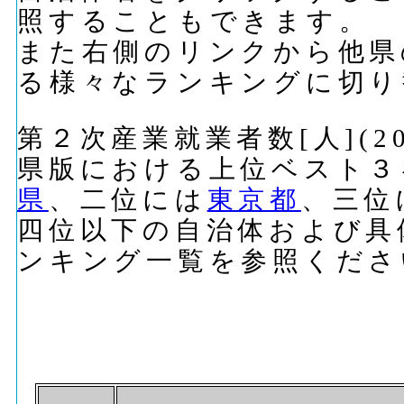
照することもできます。
また右側のリンクから他県
る様々なランキングに切り
第２次産業就業者数[人](2
県版における上位ベスト３
県
、二位には
東京都
、三位
四位以下の自治体および具
ンキング一覧を参照くださ