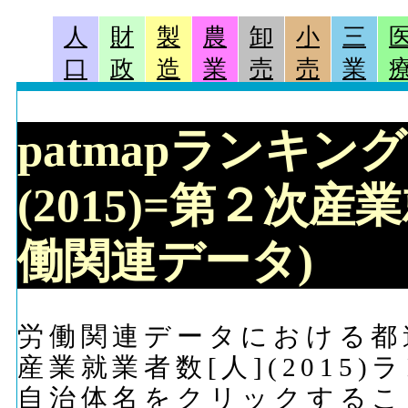
人
財
製
農
卸
小
三
口
政
造
業
売
売
業
patmapランキン
(2015)=第２次産業
働関連データ)
労働関連データにおける都道
産業就業者数[人](2015
自治体名をクリックするこ