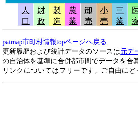
運輸業,郵便業
人
財
製
農
卸
小
三
口
政
造
業
売
売
業
売上(収入)金額[百万円](2014)
事業所数(2012)
patmap市町村情報topページへ戻る
従業者数[人](2012)
更新履歴および統計データのソースは
元デ
１事業所当たり従業者数[人](2012)
の自治体を基準に合併都市間でデータを合
リンクについてはフリーです。ご自由にど
卸売業,小売業
売上(収入)金額[百万円](2014)
事業所数(2012)
従業者数[人](2012)
売上(収入)金額[百万円](2012)
１事業所当たり従業者数[人](2012)