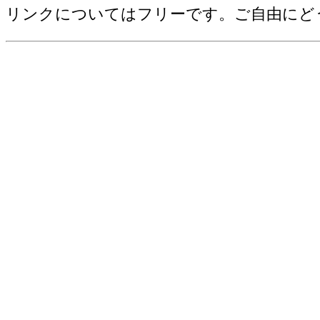
野菜産出額[千万円](2006)
リンクについてはフリーです。ご自由にど
売上(収入)金額[百万円](2012)