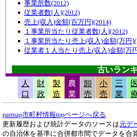
事業所数(2012)
従業者数[人](2012)
売上(収入)金額[百万円](2014)
１事業所当たり従業者数[人](2012)
１事業所当たり売上(収入)金額[万円](20
従業者１人当たり売上(収入)金額[万円](
古いラン
人
財
製
農
卸
小
三
畜産産出額・小計[千万円](2006)
口
政
造
業
売
売
業
果実産出額[千万円](2006)
米産出額[千万円](2006)
patmap市町村情報topページへ戻る
耕種産出額・小計[千万円](2006)
更新履歴および統計データのソースは
元デ
農業産出額・総計[千万円](2006)
の自治体を基準に合併都市間でデータを合