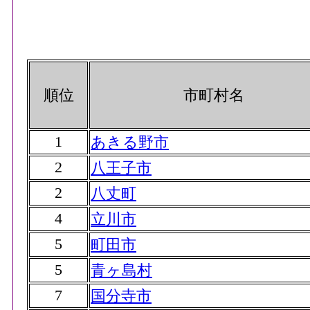
順位
市町村名
1
あきる野市
2
八王子市
2
八丈町
4
立川市
5
町田市
5
青ヶ島村
7
国分寺市