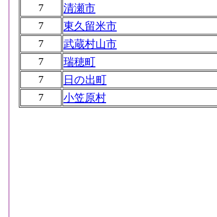
7
清瀬市
7
東久留米市
7
武蔵村山市
7
瑞穂町
7
日の出町
7
小笠原村