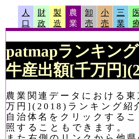
人
財
製
農
卸
小
三
口
政
造
業
売
売
業
patmapランキン
牛産出額[千万円](2
農業関連データにおける東
万円](2018)ランキング
自治体名をクリックするこ
照することもできます。
また右側のリンクから他県