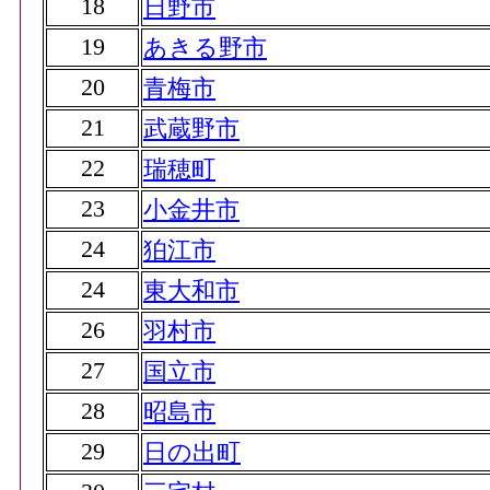
18
日野市
19
あきる野市
20
青梅市
21
武蔵野市
22
瑞穂町
23
小金井市
24
狛江市
24
東大和市
26
羽村市
27
国立市
28
昭島市
29
日の出町