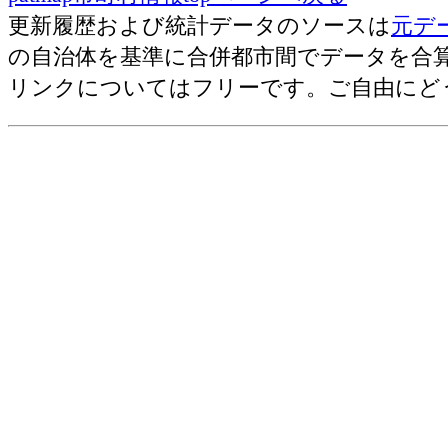
耕種産出額・小計[千万円](2006)
更新履歴および統計データのソースは
元デ
農業産出額・総計[千万円](2006)
の自治体を基準に合併都市間でデータを合
野菜産出額[千万円](2006)
リンクについてはフリーです。ご自由にど
売上(収入)金額[百万円](2012)