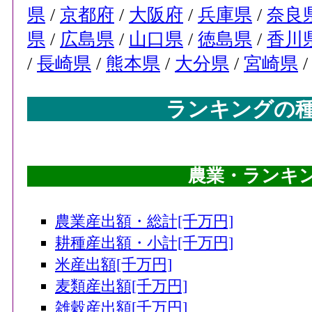
県
/
京都府
/
大阪府
/
兵庫県
/
奈良
県
/
広島県
/
山口県
/
徳島県
/
香川
/
長崎県
/
熊本県
/
大分県
/
宮崎県
ランキングの
農業・ランキング
農業産出額・総計[千万円]
耕種産出額・小計[千万円]
米産出額[千万円]
麦類産出額[千万円]
雑穀産出額[千万円]