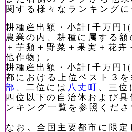
関する様々なランキングに
耕種産出額・小計[千万円](
農業の内、耕種に属する額
＋芋類＋野菜＋果実＋花卉
他作物）。
耕種産出額・小計[千万円](
都における上位ベスト３を
部
、二位には
八丈町
、三位
四位以下の自治体および具
ンキング一覧を参照くださ
なお。全国主要都市に限定