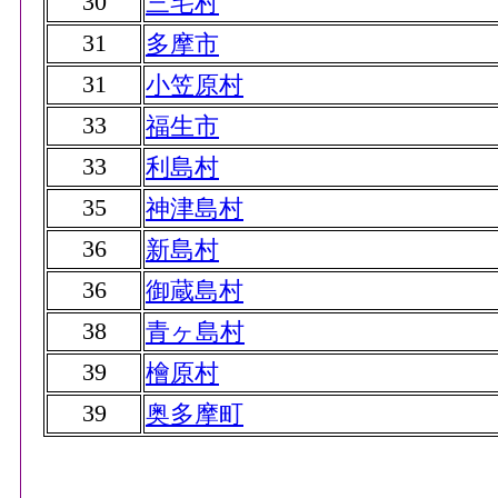
30
三宅村
31
多摩市
31
小笠原村
33
福生市
33
利島村
35
神津島村
36
新島村
36
御蔵島村
38
青ヶ島村
39
檜原村
39
奥多摩町