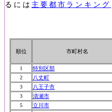
るには
主要都市ランキング
順位
市町村名
1
特別区部
2
八丈町
3
八王子市
3
清瀬市
5
立川市