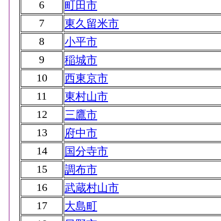
6
町田市
7
東久留米市
8
小平市
9
稲城市
10
西東京市
11
東村山市
12
三鷹市
13
府中市
14
国分寺市
15
調布市
16
武蔵村山市
17
大島町