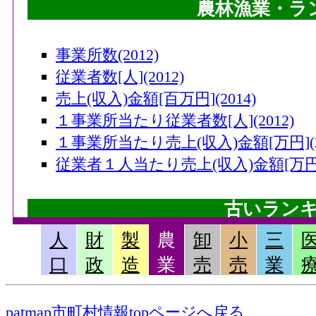
農林漁業・ラ
事業所数(2012)
従業者数[人](2012)
売上(収入)金額[百万円](2014)
１事業所当たり従業者数[人](2012)
１事業所当たり売上(収入)金額[万円](20
従業者１人当たり売上(収入)金額[万円](
古いラン
人
財
製
農
卸
小
三
畜産産出額・小計[千万円](2006)
口
政
造
業
売
売
業
果実産出額[千万円](2006)
米産出額[千万円](2006)
patmap市町村情報topページへ戻る