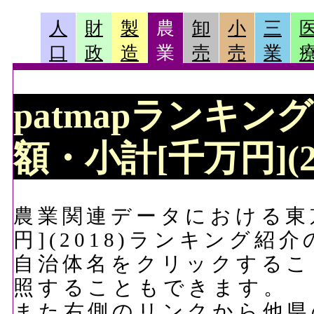
人
財
製
農
卸
小
三
口
政
造
業
売
売
業
patmapランキン
額・小計[千万円](2
農業関連データにおける東
円](2018)ランキング紹
自治体名をクリックするこ
照することもできます。
また右側のリンクから他県