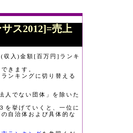
サス2012]=売上
(収入)金額[百万円]ランキ
もできます。
なランキングに切り替える
「法人でない団体」を除いた
ト３を挙げていくと、一位に
下の自治体および具体的な