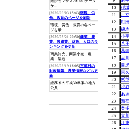
9
府
経済センサス2014のデータ
か...
10
稲
[2020/09/03 15:43]
環境、労
11
足
働、教育のページを刷新
12
町
環境、労働、教育の各ペー
13
練
ジを最...
14
小
[2020/08/21 20:50]
商業、農
業、製造業、財政、人口のラ
15
八
ンキングを更新
16
葛
商業卸売、商業小売、農
17
品
業、製造...
18
目
[2020/08/19 16:05]
市町村の
財政情報、農業情報なども更
19
東
新
20
杉
総務省の平成30年版の地方
21
渋
公共...
22
あ
23
新
24
奥
25
立
26
江