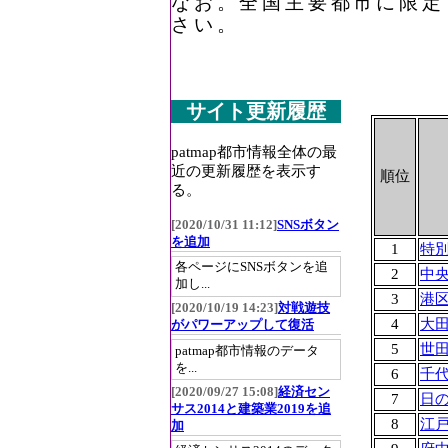
なお。全国主要都市に限定
さい。
サイト更新履歴
patmap都市情報全体の最
近の更新履歴を表示す
順位
る。
[2020/10/31 11:12]
SNSボタン
を追加
1
特
各ページにSNSボタンを追
2
中
加し...
3
港
[2020/10/19 14:23]
対戦遊技
4
大
がパワーアップして復活
5
世
patmap都市情報のデータ
を...
6
千
[2020/09/27 15:08]
経済セン
7
日
サス2014と建築業2019を追
8
江
加