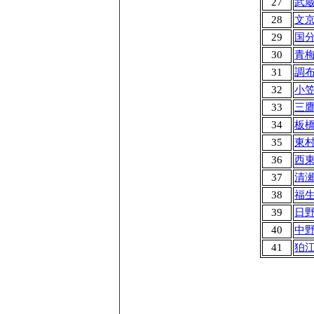
27
武
28
文
29
国
30
青
31
調
32
小
33
三
34
板
35
東
36
西
37
清
38
福
39
日
40
中
41
狛