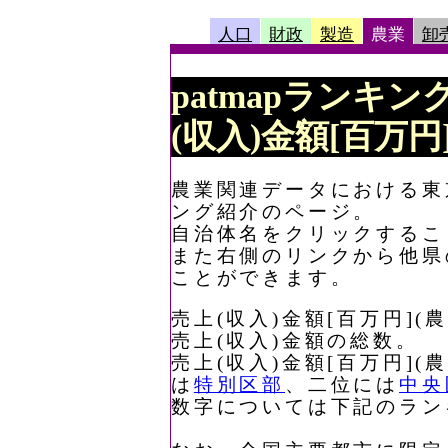
人口
財政
製造
農業
卸
patmapランキン
(収入)金額[百万円
農業関連データにおける東京
ング紹介のページ。
自治体名をクリックするこ
また右側のリンクから他県
ことができます。
売上(収入)金額[百万円]
売上(収入)金額の総数。
売上(収入)金額[百万円]
は
特別区部
、二位には
中央
数字については下記のラン