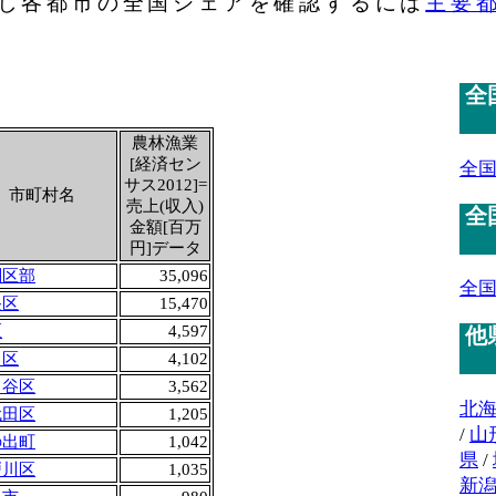
し各都市の全国シェアを確認するには
主要
全
農林漁業
[経済セン
全
サス2012]=
市町村名
売上(収入)
全
金額[百万
円]データ
別区部
35,096
全
央区
15,470
区
4,597
他
田区
4,102
田谷区
3,562
北
代田区
1,205
/
山
の出町
1,042
県
/
戸川区
1,035
新