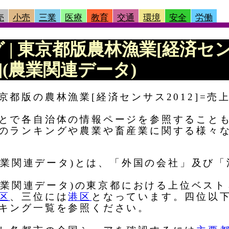
売
小売
三業
医療
教育
交通
環境
安全
労働
グ | 東京都版農林漁業[経済セン
](農業関連データ)
都版の農林漁業[経済センサス2012]=売上
とで各自治体の情報ページを参照すること
のランキングや農業や畜産業に関する様々
(農業関連データ)とは、「外国の会社」及び
(農業関連データ)の東京都における上位ベス
区
、三位には
港区
となっています。四位以
キング一覧を参照ください。