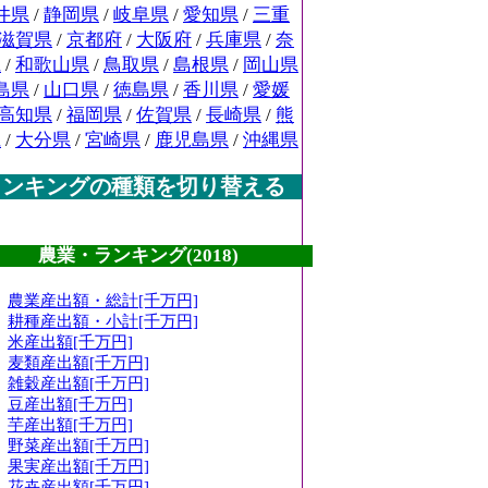
井県
/
静岡県
/
岐阜県
/
愛知県
/
三重
滋賀県
/
京都府
/
大阪府
/
兵庫県
/
奈
県
/
和歌山県
/
鳥取県
/
島根県
/
岡山県
島県
/
山口県
/
徳島県
/
香川県
/
愛媛
高知県
/
福岡県
/
佐賀県
/
長崎県
/
熊
県
/
大分県
/
宮崎県
/
鹿児島県
/
沖縄県
ランキングの種類を切り替える
農業・ランキング(2018)
農業産出額・総計[千万円]
耕種産出額・小計[千万円]
米産出額[千万円]
麦類産出額[千万円]
雑穀産出額[千万円]
豆産出額[千万円]
芋産出額[千万円]
野菜産出額[千万円]
果実産出額[千万円]
花卉産出額[千万円]