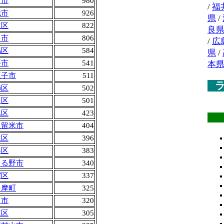
中市
980
/
福
城市
926
県
/
立区
822
良
田市
806
/
広
馬区
584
県
/
平市
541
本
王子市
511
飾区
502
川区
501
黒区
423
久留米市
404
並区
396
谷区
383
きる野市
340
宿区
337
多摩町
325
川市
320
東区
305