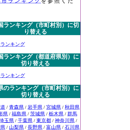
都市ランキング
を参照くだ
国ランキング（市町村別）に切
り替える
国ランキング
国ランキング（都道府県別）に
切り替える
国ランキング
県のランキング（市町村別）に
切り替える
海道
/
青森県
/
岩手県
/
宮城県
/
秋田県
形県
/
福島県
/
茨城県
/
栃木県
/
群馬
埼玉県
/
千葉県
/
東京都
/
神奈川県
/
潟県
/
山梨県
/
長野県
/
富山県
/
石川県