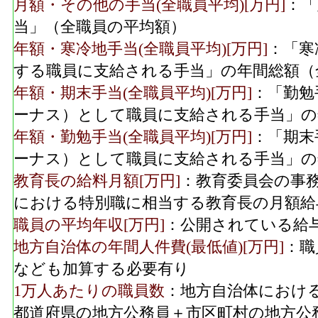
月額・その他の手当(全職員平均)[万円]
：「
当」（全職員の平均額）
年額・寒冷地手当(全職員平均)[万円]
：「寒
する職員に支給される手当」の年間総額（
年額・期末手当(全職員平均)[万円]
：「勤勉
ーナス）として職員に支給される手当」の
年額・勤勉手当(全職員平均)[万円]
：「期末
ーナス）として職員に支給される手当」の
教育長の給料月額[万円]
：教育委員会の事
における特別職に相当する教育長の月額給
職員の平均年収[万円]
：公開されている給
地方自治体の年間人件費(最低値)[万円]
：職
なども加算する必要有り
1万人あたりの職員数
：地方自治体におけ
都道府県の地方公務員＋市区町村の地方公