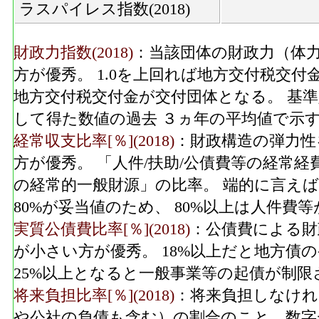
ラスパイレス指数(2018)
財政力指数(2018)
：当該団体の財政力（体力
方が優秀。 1.0を上回れば地方交付税交付
地方交付税交付金が交付団体となる。 基
して得た数値の過去 ３ヵ年の平均値で示
経常収支比率[％](2018)
：財政構造の弾力性
方が優秀。 「人件/扶助/公債費等の経常
の経常的一般財源」の比率。 端的に言えば
80%が妥当値のため、 80%以上は人件
実質公債費比率[％](2018)
：公債費による財
が小さい方が優秀。 18%以上だと地方債
25%以上となると一般事業等の起債が制限
将来負担比率[％](2018)
：将来負担しなけれ
や公社の負債も含む）の割合のこと。数字