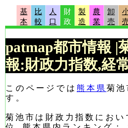
基
比
人
財
製
農
卸
本
較
口
政
造
業
売
patmap都市情報
報:財政力指数,経常
このページでは
熊本県
菊池
す。
菊池市は財政力指数において
位, 熊本県内ランキング：