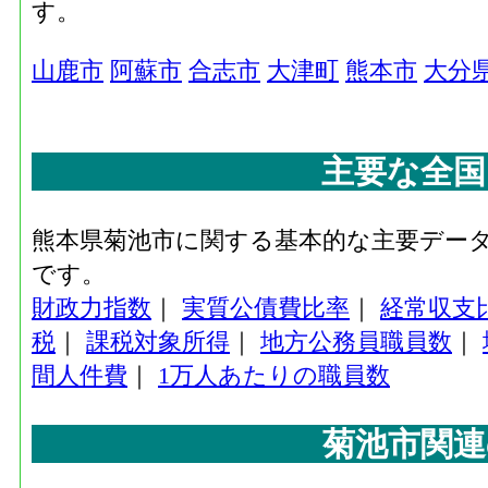
す。
山鹿市
阿蘇市
合志市
大津町
熊本市
大分
主要な全国
熊本県菊池市に関する基本的な主要デー
です。
財政力指数
｜
実質公債費比率
｜
経常収支
税
｜
課税対象所得
｜
地方公務員職員数
｜
間人件費
｜
1万人あたりの職員数
菊池市関連