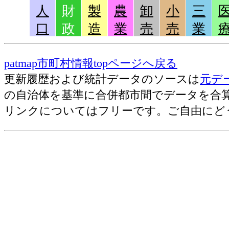
地方公務員(2011)=議会議員の給与(月額
人
財
製
農
卸
小
三
地方公務員(2011)=教育長の給与(月額)
口
政
造
業
売
売
業
地方公務員(2011)=年収[万円]
地方公務員(2011)=総人件費[万円]
patmap市町村情報topページへ戻る
地方公務員(2011)=一万人あたりの職
更新履歴および統計データのソースは
元デ
地方公務員(2011)=一人あたりの人件費
の自治体を基準に合併都市間でデータを合
リンクについてはフリーです。ご自由にど
古いラン
財政指標(2012)=実質公債費比率[
財政指標(2012)=経常収支比率[％]
財政指標(2007)=起債制限比率[％]
財政指標(2012)=財政力指数
財政指標(2012)=ラスパイレス指
財政指標(2012)=将来負担率