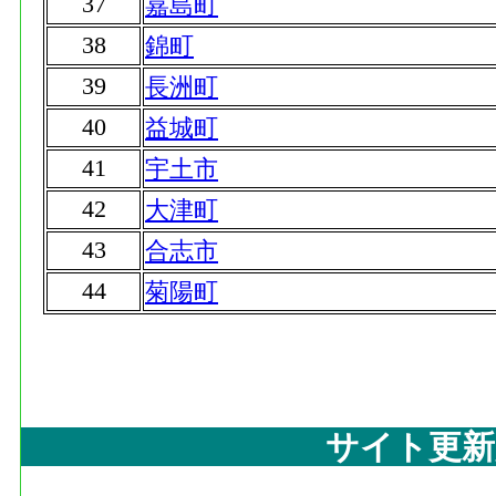
37
嘉島町
38
錦町
39
長洲町
40
益城町
41
宇土市
42
大津町
43
合志市
44
菊陽町
サイト更新