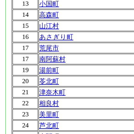
13
小国町
14
高森町
15
山江村
16
あさぎり町
17
荒尾市
17
南阿蘇村
19
湯前町
20
苓北町
21
津奈木町
22
相良村
23
美里町
24
芦北町