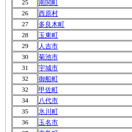
25
南関町
26
西原村
27
多良木町
28
玉東町
29
人吉市
30
菊池市
31
宇城市
32
御船町
32
甲佐町
34
八代市
35
氷川町
36
玉名市