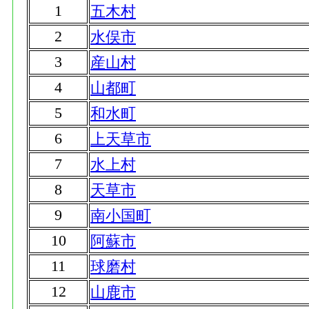
1
五木村
2
水俣市
3
産山村
4
山都町
5
和水町
6
上天草市
7
水上村
8
天草市
9
南小国町
10
阿蘇市
11
球磨村
12
山鹿市