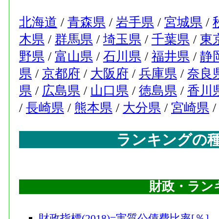
北海道
/
青森県
/
岩手県
/
宮城県
/
木県
/
群馬県
/
埼玉県
/
千葉県
/
東
野県
/
富山県
/
石川県
/
福井県
/
静
県
/
京都府
/
大阪府
/
兵庫県
/
奈良
県
/
広島県
/
山口県
/
徳島県
/
香川
/
長崎県
/
熊本県
/
大分県
/
宮崎県
ランキングの
財政・ラン
財政指標(2018)=実質公債費比率[％]