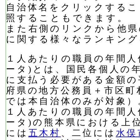
自治体名をクリックするこ
照することもできます。
また右側のリンクから他県
に関する様々なランキング
１人あたりの職員の年間人件
ータ)とは、国民各個人の
に支払う必要がある金額の
府県の地方公務員＋市区町
では本自治体のみが対象）
１人あたりの職員の年間人件
ータ)の熊本県における上
には
五木村
、二位には
水俣