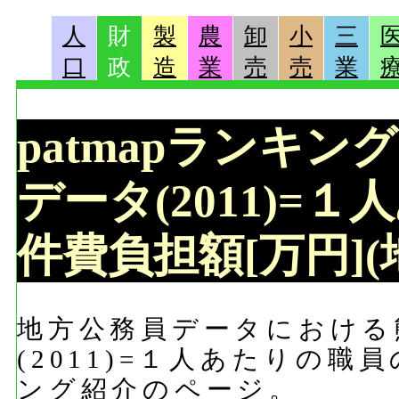
人
財
製
農
卸
小
三
口
政
造
業
売
売
業
patmapランキン
データ(2011)=
件費負担額[万円]
地方公務員データにおける
(2011)=１人あたりの職
ング紹介のページ。