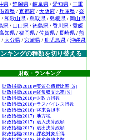
井県
/
静岡県
/
岐阜県
/
愛知県
/
三重
滋賀県
/
京都府
/
大阪府
/
兵庫県
/
奈
県
/
和歌山県
/
鳥取県
/
島根県
/
岡山県
島県
/
山口県
/
徳島県
/
香川県
/
愛媛
高知県
/
福岡県
/
佐賀県
/
長崎県
/
熊
県
/
大分県
/
宮崎県
/
鹿児島県
/
沖縄県
ランキングの種類を切り替える
財政・ランキング
財政指標(2018)=実質公債費比率[％]
財政指標(2018)=経常収支比率[％]
財政指標(2018)=財政力指数
財政指標(2018)=ラスパイレス指数
財政指標(2018)=将来負担率
財政指標(2017)=地方税
財政指標(2017)=歳入決算総額
財政指標(2017)=歳出決算総額
財政指標(2018)=課税対象所得
財政指標(2018)=納税義務者数