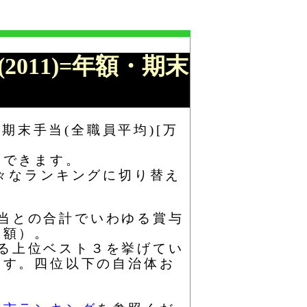
2011)=年額・期末
期末手当(全職員平均)[万
もできます。
々なランキングに切り替え
手当との合計でいわゆる賞与
均額）。
ける上位ベスト３を挙げてい
ます。四位以下の自治体お