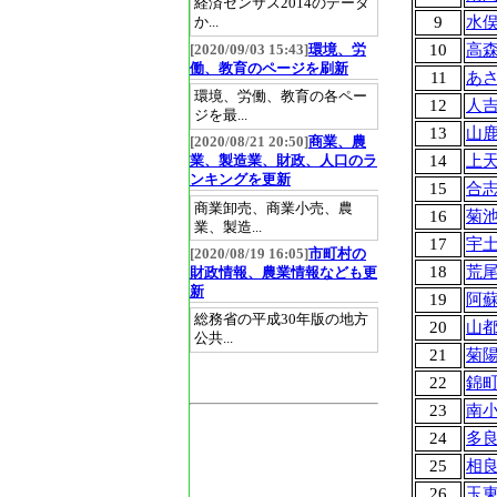
経済センサス2014のデータ
9
水
か...
10
高
[2020/09/03 15:43]
環境、労
働、教育のページを刷新
11
あ
環境、労働、教育の各ペー
12
人
ジを最...
13
山
[2020/08/21 20:50]
商業、農
14
上
業、製造業、財政、人口のラ
ンキングを更新
15
合
商業卸売、商業小売、農
16
菊
業、製造...
17
宇
[2020/08/19 16:05]
市町村の
18
荒
財政情報、農業情報なども更
新
19
阿
総務省の平成30年版の地方
20
山
公共...
21
菊
22
錦
23
南
24
多
25
相
26
玉