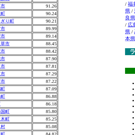
/
福
俣市
91.26
県
/
森町
90.24
良
さぎり町
90.21
/
広
吉市
89.99
県
/
鹿市
89.14
本
天草市
88.45
志市
88.42
池市
87.90
土市
87.81
尾市
87.29
蘇市
87.22
都町
87.09
陽町
86.88
町
86.18
小国町
85.80
良木町
85.25
良村
85.08
東町
84.82