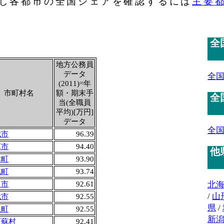
し各都市の全国シェアを確認するには
主要
全
地方公務員
データ
全
(2011)=年
市町村名
額・期末手
全
当(全職員
平均)[万円]
データ
全
城市
96.39
草市
94.40
他
津町
93.90
北町
93.74
北
名市
92.61
/
山
代市
92.55
県
/
里町
92.55
新
阿蘇村
92.41