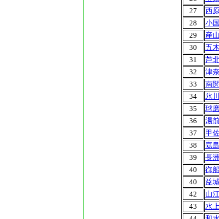
27
西
28
小
29
産
30
五
31
芦
32
津
33
南
34
氷
35
球
36
湯
37
甲
38
嘉
39
長
40
御
40
益
42
山
43
水
44
和