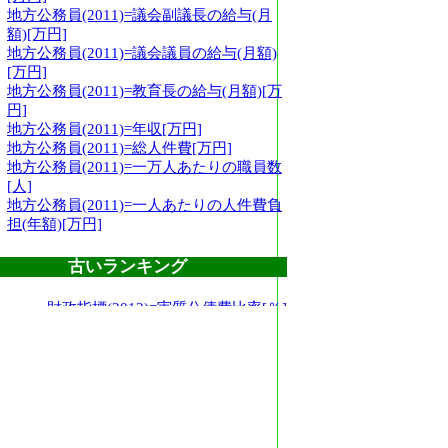
地方公務員(2011)=議会副議長の給与(月
額)[万円]
地方公務員(2011)=議会議員の給与(月額)
[万円]
地方公務員(2011)=教育長の給与(月額)[万
円]
地方公務員(2011)=年収[万円]
地方公務員(2011)=総人件費[万円]
地方公務員(2011)=一万人あたりの職員数
[人]
地方公務員(2011)=一人あたりの人件費負
担(年額)[万円]
古いランキング
財政指標(2012)=実質公債費比率[％]
財政指標(2012)=経常収支比率[％]
財政指標(2007)=起債制限比率[％]
財政指標(2012)=財政力指数
財政指標(2012)=ラスパイレス指数
財政指標(2012)=将来負担率
財政指標(2009)=地方税
財政指標(2009)=歳入決算総額