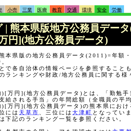
売
小売
三業
医療
教育
交通
環境
安全
労働
グ | 熊本県版地方公務員データ(
[万円](地方公務員データ)
本県版の地方公務員データ(2011)=年額・
ジ。
とで各自治体の情報ページを参照すること
のランキングや財政/地方公務員に関する様
)[万円](地方公務員データ)とは、「勤勉
支給される手当」の年間総額（全職員の平
)[万円](地方公務員データ)の熊本県にお
位には
天草市
、三位には
大津町
となってい
は下記のランキング一覧を参照ください。