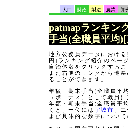
人口
財政
製造
農業
卸
patmapランキン
手当(全職員平均)
地方公務員データにおける熊
円]ランキング紹介のペー
自治体名をクリックするこ
また右側のリンクから他県
ることができます。
年額・期末手当(全職員平均
（ボーナス）として職員に
年額・期末手当(全職員平均
くと、一位には
宇城市
、二
よび具体的な数字について