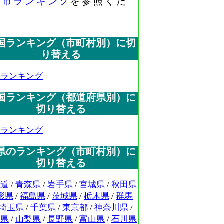
都市ランキング
を参照くだ
国ランキング（市町村別）に切
り替える
国ランキング
国ランキング（都道府県別）に
切り替える
国ランキング
県のランキング（市町村別）に
切り替える
海道
/
青森県
/
岩手県
/
宮城県
/
秋田県
形県
/
福島県
/
茨城県
/
栃木県
/
群馬
埼玉県
/
千葉県
/
東京都
/
神奈川県
/
潟県
/
山梨県
/
長野県
/
富山県
/
石川県