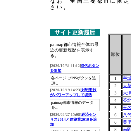
なお。全国主要都市に限定
さい。
サイト更新履歴
patmap都市情報全体の最
近の更新履歴を表示す
順位
る。
[2020/10/31 11:12]
SNSボタン
を追加
各ページにSNSボタンを追
1
宇
加し...
2
天
[2020/10/19 14:23]
対戦遊技
3
大
がパワーアップして復活
4
苓
patmap都市情報のデータ
5
玉
を...
[2020/09/27 15:08]
経済セン
6
八
サス2014と建築業2019を追
6
美
加
8
南