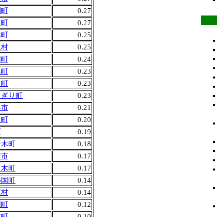
関町
0.27
森町
0.27
津町
0.25
上村
0.25
国町
0.24
島町
0.23
川町
0.23
さぎり町
0.23
俣市
0.21
東町
0.20
町
0.19
奈木町
0.18
吉市
0.17
良木町
0.17
小国町
0.14
江村
0.14
洲町
0.12
前町
0.10