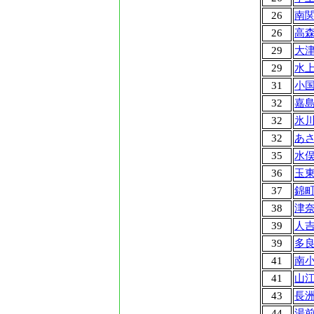
26
南
26
高
29
大
29
水
31
小
32
嘉
32
氷
32
あ
35
水
36
玉
37
錦
38
津
39
人
39
多
41
南
41
山
43
長
44
湯