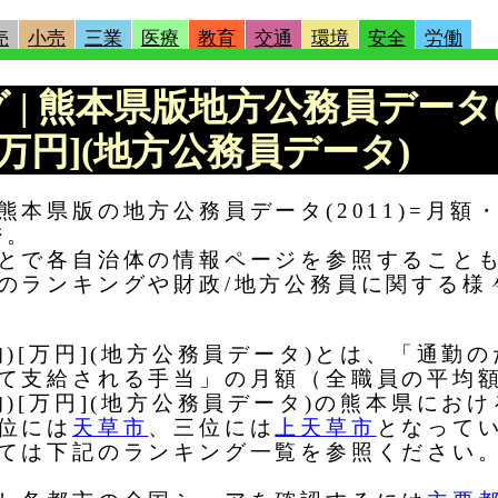
売
小売
三業
医療
教育
交通
環境
安全
労働
グ | 熊本県版地方公務員データ(
[万円](地方公務員データ)
本県版の地方公務員データ(2011)=月額・
ジ。
とで各自治体の情報ページを参照すること
のランキングや財政/地方公務員に関する様
)[万円](地方公務員データ)とは、「通勤
て支給される手当」の月額（全職員の平均
)[万円](地方公務員データ)の熊本県にお
位には
天草市
、三位には
上天草市
となって
ては下記のランキング一覧を参照ください