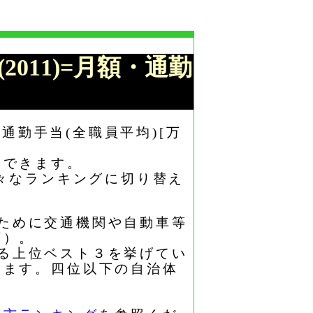
2011)=月額・通勤
通勤手当(全職員平均)[万
もできます。
々なランキングに切り替え
のために交通機関や自動車等
額）。
ける上位ベスト３を挙げてい
います。四位以下の自治体
。