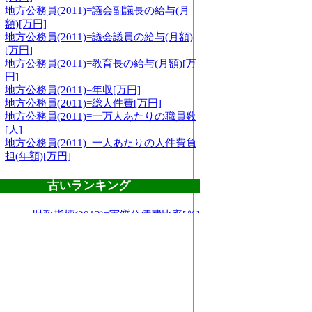
地方公務員(2011)=議会副議長の給与(月
額)[万円]
地方公務員(2011)=議会議員の給与(月額)
[万円]
地方公務員(2011)=教育長の給与(月額)[万
円]
地方公務員(2011)=年収[万円]
地方公務員(2011)=総人件費[万円]
地方公務員(2011)=一万人あたりの職員数
[人]
地方公務員(2011)=一人あたりの人件費負
担(年額)[万円]
古いランキング
財政指標(2012)=実質公債費比率[％]
財政指標(2012)=経常収支比率[％]
財政指標(2007)=起債制限比率[％]
財政指標(2012)=財政力指数
財政指標(2012)=ラスパイレス指数
財政指標(2012)=将来負担率
財政指標(2009)=地方税
財政指標(2009)=歳入決算総額