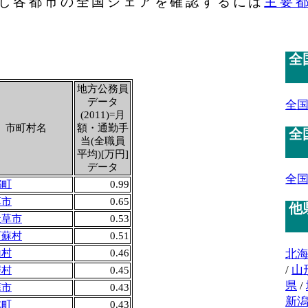
し各都市の全国シェアを確認するには
主要
全
地方公務員
データ
全
(2011)=月
市町村名
額・通勤手
全
当(全職員
平均)[万円]
データ
全
都町
0.99
草市
0.65
他
天草市
0.53
阿蘇村
0.51
北
山村
0.46
/
山
磨村
0.45
県
/
蘇市
0.43
新
北町
0.43