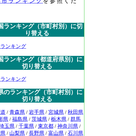
都市ランキング
を参照くだ
国ランキング（市町村別）に切
り替える
国ランキング
国ランキング（都道府県別）に
切り替える
国ランキング
県のランキング（市町村別）に
切り替える
海道
/
青森県
/
岩手県
/
宮城県
/
秋田県
形県
/
福島県
/
茨城県
/
栃木県
/
群馬
埼玉県
/
千葉県
/
東京都
/
神奈川県
/
潟県
/
山梨県
/
長野県
/
富山県
/
石川県