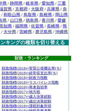
井県
/
静岡県
/
岐阜県
/
愛知県
/
三重
滋賀県
/
京都府
/
大阪府
/
兵庫県
/
奈
県
/
和歌山県
/
鳥取県
/
島根県
/
岡山県
島県
/
山口県
/
徳島県
/
香川県
/
愛媛
高知県
/
福岡県
/
佐賀県
/
長崎県
/
熊
県
/
大分県
/
宮崎県
/
鹿児島県
/
沖縄県
ランキングの種類を切り替える
財政・ランキング
財政指標(2018)=実質公債費比率[％]
財政指標(2018)=経常収支比率[％]
財政指標(2018)=財政力指数
財政指標(2018)=ラスパイレス指数
財政指標(2018)=将来負担率
財政指標(2017)=地方税
財政指標(2017)=歳入決算総額
財政指標(2017)=歳出決算総額
財政指標(2018)=課税対象所得
財政指標(2018)=納税義務者数