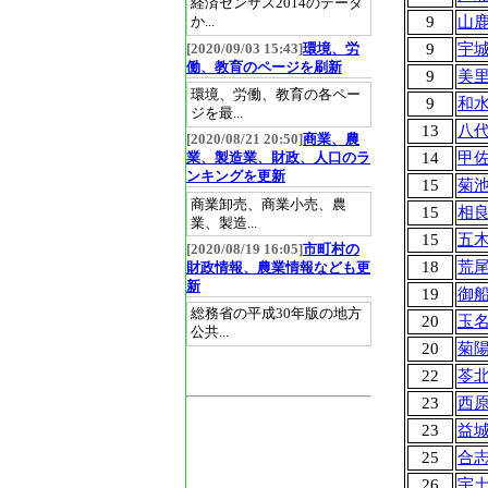
経済センサス2014のデータ
9
山
か...
9
宇
[2020/09/03 15:43]
環境、労
働、教育のページを刷新
9
美
環境、労働、教育の各ペー
9
和
ジを最...
13
八
[2020/08/21 20:50]
商業、農
14
甲
業、製造業、財政、人口のラ
ンキングを更新
15
菊
商業卸売、商業小売、農
15
相
業、製造...
15
五
[2020/08/19 16:05]
市町村の
18
荒
財政情報、農業情報なども更
新
19
御
総務省の平成30年版の地方
20
玉
公共...
20
菊
22
苓
23
西
23
益
25
合
26
宇