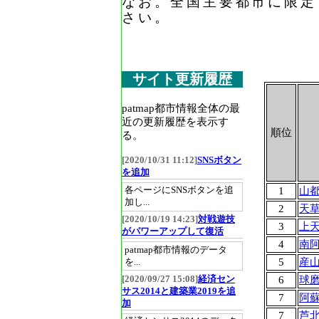
なお。全国主要都市に限定
さい。
サイト更新履歴
patmap都市情報全体の最
近の更新履歴を表示す
順位
る。
[2020/10/31 11:12]
SNSボタン
を追加
各ページにSNSボタンを追
1
山
加し...
2
天
[2020/10/19 14:23]
対戦遊技
3
上
がパワーアップして復活
4
南
patmap都市情報のデータ
5
産
を...
[2020/09/27 15:08]
経済セン
6
球
サス2014と建築業2019を追
7
阿
加
7
芦