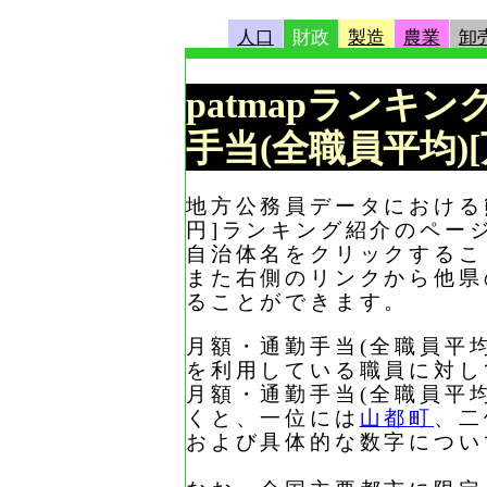
人口
財政
製造
農業
卸
patmapランキン
手当(全職員平均)
地方公務員データにおける熊
円]ランキング紹介のペー
自治体名をクリックするこ
また右側のリンクから他県
ることができます。
月額・通勤手当(全職員平均
を利用している職員に対し
月額・通勤手当(全職員平均
くと、一位には
山都町
、二
および具体的な数字につい