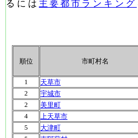
るには
主要都市ランキング
順位
市町村名
1
天草市
2
宇城市
2
美里町
4
上天草市
5
大津町