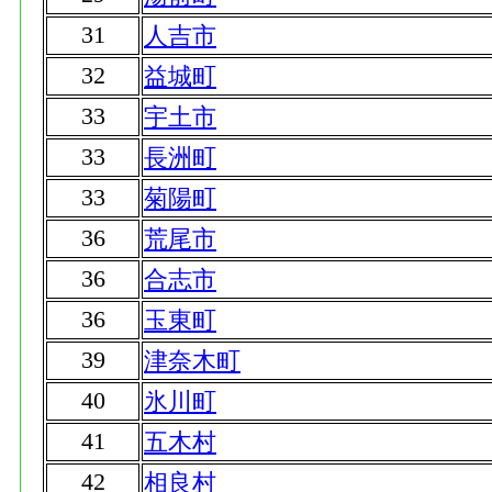
31
人吉市
32
益城町
33
宇土市
33
長洲町
33
菊陽町
36
荒尾市
36
合志市
36
玉東町
39
津奈木町
40
氷川町
41
五木村
42
相良村