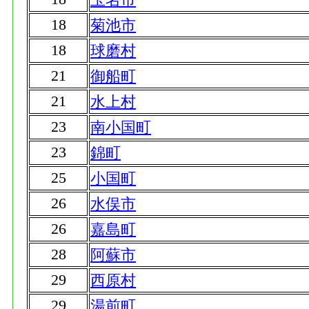
18
菊池市
18
球磨村
21
御船町
21
水上村
23
南小国町
23
錦町
25
小国町
26
水俣市
26
嘉島町
28
阿蘇市
29
西原村
29
湯前町