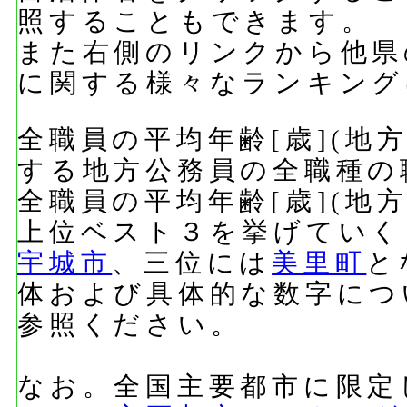
照することもできます。
また右側のリンクから他県
に関する様々なランキング
全職員の平均年齢[歳](地
する地方公務員の全職種の
全職員の平均年齢[歳](地
上位ベスト３を挙げていく
宇城市
、三位には
美里町
と
体および具体的な数字につ
参照ください。
なお。全国主要都市に限定