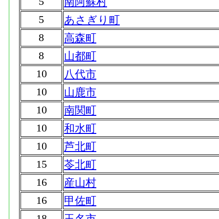
5
南阿蘇村
5
あさぎり町
8
高森町
8
山都町
10
八代市
10
山鹿市
10
南関町
10
和水町
10
芦北町
15
苓北町
16
産山村
16
甲佐町
18
玉名市