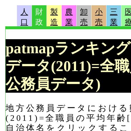
人
財
製
農
卸
小
三
口
政
造
業
売
売
業
patmapランキン
データ(2011)=全
公務員データ)
地方公務員データにおける
(2011)=全職員の平均年
自治体名をクリックするこ