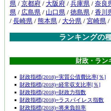
県
/
京都府
/
大阪府
/
兵庫県
/
奈良
県
/
広島県
/
山口県
/
徳島県
/
香川
/
長崎県
/
熊本県
/
大分県
/
宮崎県
ランキングの
財政・ラン
財政指標(2018)=実質公債費比率[％]
財政指標(2018)=経常収支比率[％]
財政指標(2018)=財政力指数
財政指標(2018)=ラスパイレス指数
財政指標(2018)=将来負担率