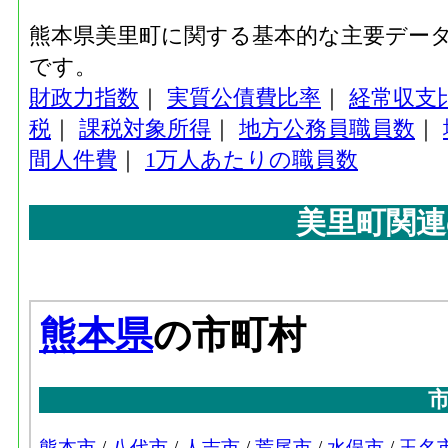
熊本県美里町に関する基本的な主要デー
です。
財政力指数
｜
実質公債費比率
｜
経常収支
税
｜
課税対象所得
｜
地方公務員職員数
｜
間人件費
｜
1万人あたりの職員数
美里町関連