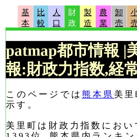
基
比
人
財
製
農
卸
本
較
口
政
造
業
売
patmap都市情報
報:財政力指数,経常
このページでは
熊本県
美里
示す。
美里町は財政力指数において
1393位, 熊本県内ランキ