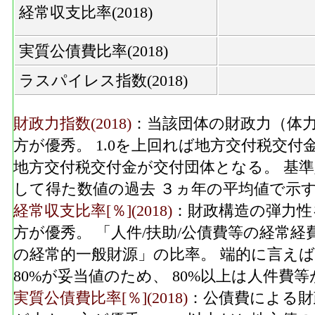
経常収支比率(2018)
実質公債費比率(2018)
ラスパイレス指数(2018)
財政力指数(2018)
：当該団体の財政力（体力
方が優秀。 1.0を上回れば地方交付税交付
地方交付税交付金が交付団体となる。 基
して得た数値の過去 ３ヵ年の平均値で示
経常収支比率[％](2018)
：財政構造の弾力性
方が優秀。 「人件/扶助/公債費等の経常
の経常的一般財源」の比率。 端的に言えば
80%が妥当値のため、 80%以上は人件
実質公債費比率[％](2018)
：公債費による財