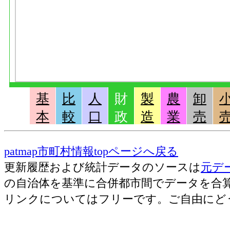
基
比
人
財
製
農
卸
本
較
口
政
造
業
売
patmap市町村情報topページへ戻る
更新履歴および統計データのソースは
元デ
の自治体を基準に合併都市間でデータを合
リンクについてはフリーです。ご自由にど