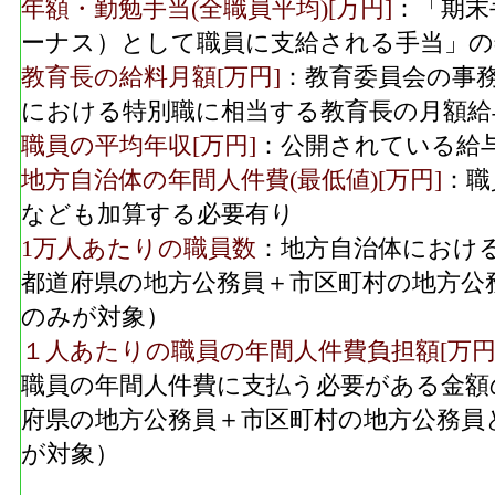
年額・勤勉手当(全職員平均)[万円]
：「期末
ーナス）として職員に支給される手当」の
教育長の給料月額[万円]
：教育委員会の事
における特別職に相当する教育長の月額給
職員の平均年収[万円]
：公開されている給
地方自治体の年間人件費(最低値)[万円]
：職
なども加算する必要有り
1万人あたりの職員数
：地方自治体におけ
都道府県の地方公務員＋市区町村の地方公
のみが対象）
１人あたりの職員の年間人件費負担額[万円
職員の年間人件費に支払う必要がある金額
府県の地方公務員＋市区町村の地方公務員
が対象）