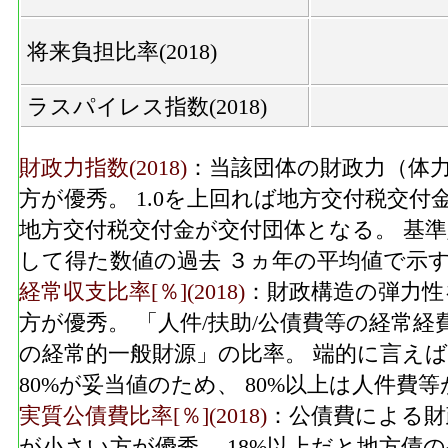
将来負担比率(2018)
ラスパイレス指数(2018)
財政力指数(2018)
：当該団体の財政力（体力
方が優秀。 1.0を上回れば地方交付税交付
地方交付税交付金が交付団体となる。 基
して得た数値の過去 ３ヵ年の平均値で示
経常収支比率[％](2018)
：財政構造の弾力性
方が優秀。 「人件/扶助/公債費等の経常
の経常的一般財源」の比率。 端的に言えば
80%が妥当値のため、 80%以上は人件
実質公債費比率[％](2018)
：公債費による財
が小さい方が優秀。 18%以上だと地方債