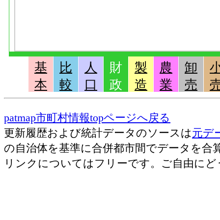
基
比
人
財
製
農
卸
本
較
口
政
造
業
売
patmap市町村情報topページへ戻る
更新履歴および統計データのソースは
元デ
の自治体を基準に合併都市間でデータを合
リンクについてはフリーです。ご自由にど