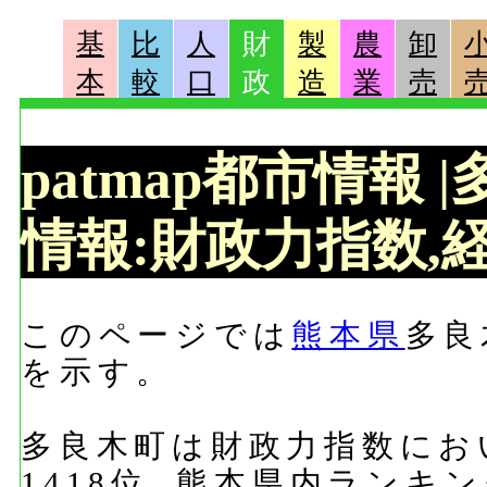
基
比
人
財
製
農
卸
本
較
口
政
造
業
売
patmap都市情報
情報:財政力指数,経
このページでは
熊本県
多良
を示す。
多良木町は財政力指数におい
1418位, 熊本県内ランキ